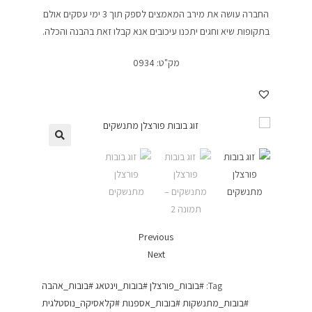
החברה עושה את מירב המאמצים לספק תוך 3 ימי עסקים אולם
בתקופות שיא וחגים יתכנו עיכובים אנא קבלו זאת בהבנה והכלה.
מק"ט:
0934
Previous
Next
Tag:
#בובות_פורצלן #בובות_וינטאג #בובות_אהבה
#בובות_מתנשקות #בובות_אספנות #קלאסיקה_נוסטלגית