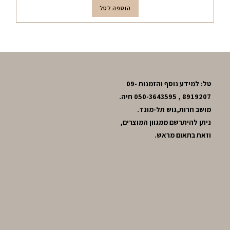
הוספה לסל
טל: למידע נוסף והזמנות 09-
8919207 , 050-3643595 חיה.
מושב חרות,גוש תל-מונד.
ניתן להיתרשם ממגוון המוצרים,
וזאת בתאום מראש.