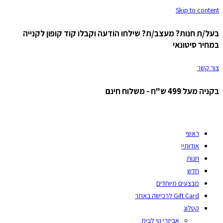
Skip to content
בעל/ת חנות? מעצב/ת? שילחו הודעה וקבלו קוד קופון לקנייה
במחיר סיטונאי
צור קשר
בקניה מעל 499 ש"ח - משלוח חינם
ראשי
אודותיי
חנות
חדש
מבצעים מיוחדים
Gift Card לרכישה באתר
קטלוג
אביזרי נוי לבית