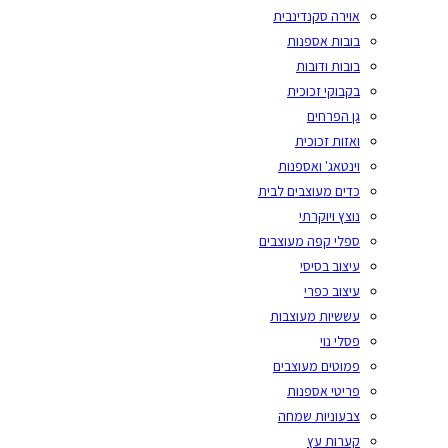
אוירה סקנדינבית
בובות אספנות
בובות ודובות
בקבוקי זכוכית
גן הפרחים
ואזות זכוכית
וינטאג' ואספנות
כדים מעוצבים לבית
נוצץ ויוקרתי
ספלי קפה מעוצבים
עיצוב בסיסי
עיצוב כפרי
עששיות מעוצבות
פסלי נוי
פמוטים מעוצבים
פריטי אספנות
צבעוניות שמחה
קערות עץ