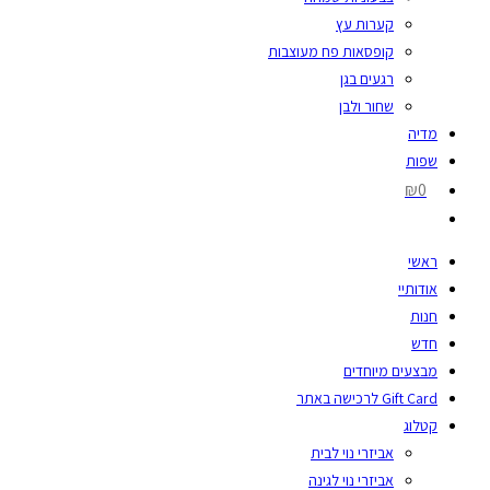
קערות עץ
קופסאות פח מעוצבות
רגעים בגן
שחור ולבן
מדיה
שפות
₪0
ראשי
אודותיי
חנות
חדש
מבצעים מיוחדים
Gift Card לרכישה באתר
קטלוג
אביזרי נוי לבית
אביזרי נוי לגינה