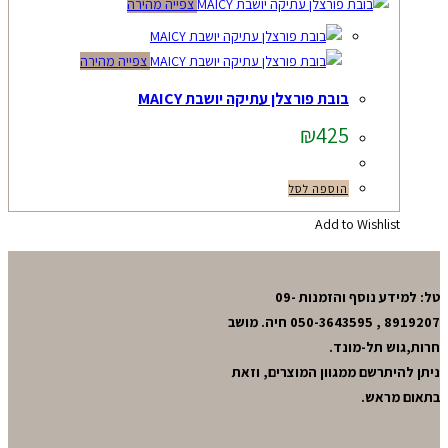
צפייה מהירה
צפייה מהירה
בובת פורצלן עתיקה יושבת MAICY
₪
425
הוספה לסל
Add to Wishlist
טל: למידע נוסף והזמנות 09-
8919207 , 050-3643595 חיה. מושב
חרות,גוש תל-מונד.
ניתן להיתרשם ממגוון המוצרים, וזאת
בתאום מראש.