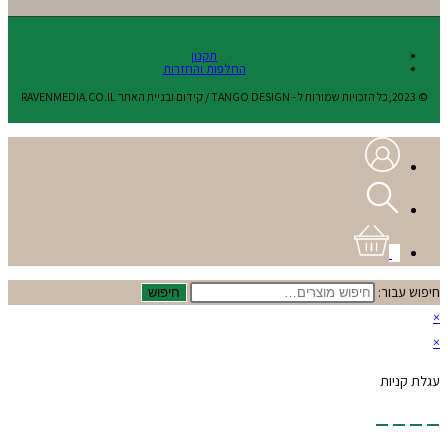
תקנון
החלפות והחזרות
© 2023,כל הזכויות שמורות ל - TANGO DESIGN / קידום ובניית האתר RAVENMEDIA.CO.IL
0
חיפוש עבור:
חיפוש
×
×
עגלת קניות