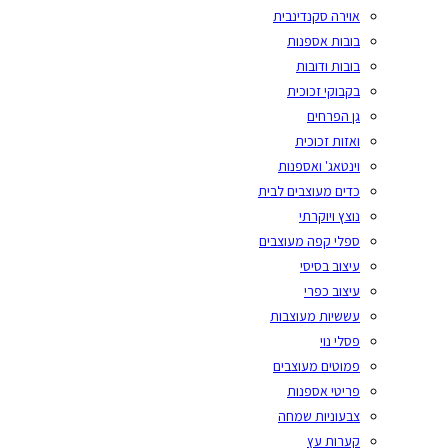
אוירה סקנדינבית
בובות אספנות
בובות ודובות
בקבוקי זכוכית
גן הפרחים
ואזות זכוכית
וינטאג' ואספנות
כדים מעוצבים לבית
נוצץ ויוקרתי
ספלי קפה מעוצבים
עיצוב בסיסי
עיצוב כפרי
עששיות מעוצבות
פסלי נוי
פמוטים מעוצבים
פריטי אספנות
צבעוניות שמחה
קערות עץ