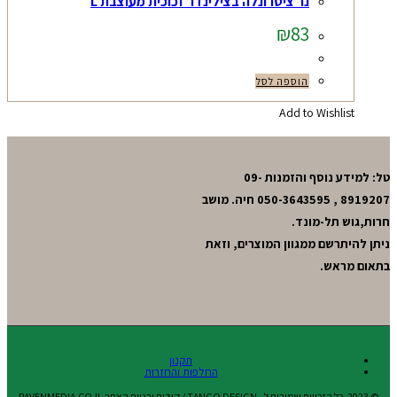
נר ציטרונלה בצילינדר זכוכית מעוצבת L
₪
83
הוספה לסל
Add to Wishlist
טל: למידע נוסף והזמנות 09-
8919207 , 050-3643595 חיה. מושב
חרות,גוש תל-מונד.
ניתן להיתרשם ממגוון המוצרים, וזאת
בתאום מראש.
תקנון
החלפות והחזרות
© 2023,כל הזכויות שמורות ל - TANGO DESIGN / קידום ובניית האתר RAVENMEDIA.CO.IL