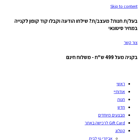
Skip to content
בעל/ת חנות? מעצב/ת? שילחו הודעה וקבלו קוד קופון לקנייה
במחיר סיטונאי
צור קשר
בקניה מעל 499 ש"ח - משלוח חינם
ראשי
אודותיי
חנות
חדש
מבצעים מיוחדים
Gift Card לרכישה באתר
קטלוג
אביזרי נוי לבית