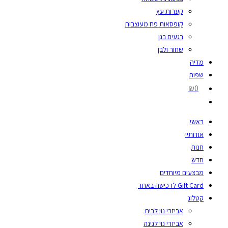
קערות עץ
קופסאות פח מעוצבות
רגעים בגן
שחור ולבן
מדיה
שפות
₪0
ראשי
אודותיי
חנות
חדש
מבצעים מיוחדים
Gift Card לרכישה באתר
קטלוג
אביזרי נוי לבית
אביזרי נוי לגינה