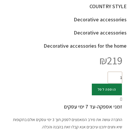
COUNTRY STYLE
Decorative accessories
Decorative accessories
Decorative accessories for the home
₪
219
כמות
של
כד
הוספה לסל
תה
אישי
זמני אספקה-עד 7 ימי עסקים
+ספל+תחתית
דגם
החברה עושה את מירב המאמצים לספק תוך 3 ימי עסקים אולם בתקופות
OWL
שיא וחגים יתכנו עיכובים אנא קבלו זאת בהבנה והכלה.