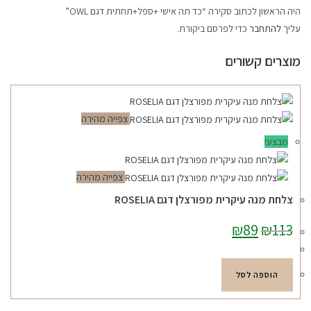
היה הראשון לכתוב סקירה “כד תה אישי +ספל+תחתית דגם OWL”
עליך
להתחבר
כדי לפרסם ביקורת.
מוצרים קשורים
צפייה מהירה
מבצע!
צפייה מהירה
צלחת מנה עיקרית מפורצלן דגם ROSELIA
113
₪
89
המחיר
₪
המחיר
המקורי
הנוכחי
היה:
הוא:
₪89.
₪113.
הוספה לסל