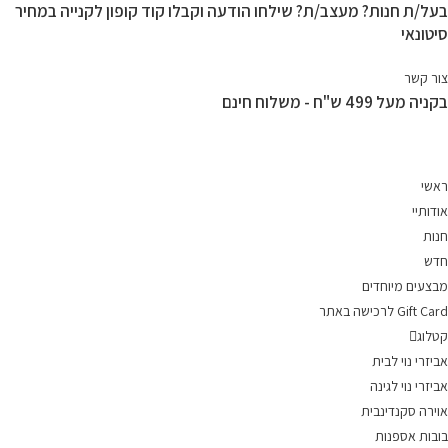
בעל/ת חנות? מעצב/ת? שילחו הודעה וקבלו קוד קופון לקנייה במחיר
Ski
סיטונאי
t
conten
צור קשר
בקניה מעל 499 ש"ח - משלוח חינם
ראשי
אודותיי
חנות
חדש
מבצעים מיוחדים
Gift Card לרכישה באתר
קטלוג
אביזרי נוי לבית
אביזרי נוי לגינה
אוירה סקנדינבית
בובות אספנות