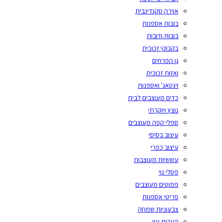
אוירה סקנדינבית
בובות אספנות
בובות ודובות
בקבוקי זכוכית
גן הפרחים
ואזות זכוכית
וינטאג' ואספנות
כדים מעוצבים לבית
נוצץ ויוקרתי
ספלי קפה מעוצבים
עיצוב בסיסי
עיצוב כפרי
עששיות מעוצבות
פסלי נוי
פמוטים מעוצבים
פריטי אספנות
צבעוניות שמחה
קערות עץ