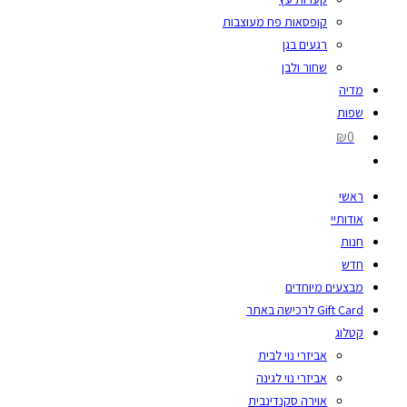
קופסאות פח מעוצבות
רגעים בגן
שחור ולבן
מדיה
שפות
₪0
ראשי
אודותיי
חנות
חדש
מבצעים מיוחדים
Gift Card לרכישה באתר
קטלוג
אביזרי נוי לבית
אביזרי נוי לגינה
אוירה סקנדינבית