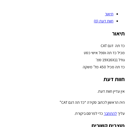
תיאור
חוות דעת (0)
תיאור
כד תה דגם CAT
מכיל כד תה וספל אישי כסט
גודל 19X16X11 סמ'
כד תה מכיל 450 מל' משקה
חוות דעת
אין עדיין חוות דעת.
היה הראשון לכתוב סקירה “כד תה דגם CAT”
עליך
להתחבר
כדי לפרסם ביקורת.
מוצרים קשורים