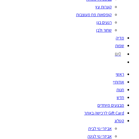
קערות עץ
קופסאות פח מעוצבות
רגעים בגן
שחור ולבן
מדיה
שפות
₪0
ראשי
אודותיי
חנות
חדש
מבצעים מיוחדים
Gift Card לרכישה באתר
קטלוג
אביזרי נוי לבית
אביזרי נוי לגינה