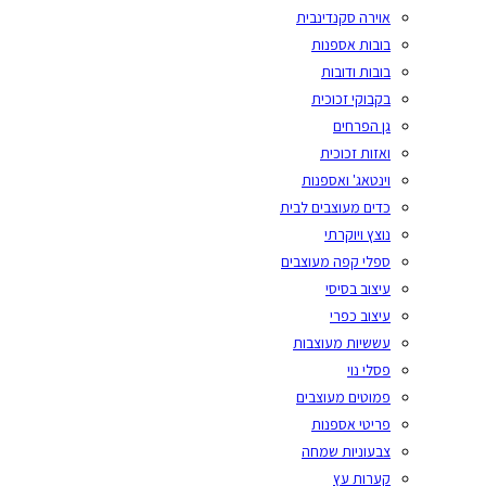
אוירה סקנדינבית
בובות אספנות
בובות ודובות
בקבוקי זכוכית
גן הפרחים
ואזות זכוכית
וינטאג' ואספנות
כדים מעוצבים לבית
נוצץ ויוקרתי
ספלי קפה מעוצבים
עיצוב בסיסי
עיצוב כפרי
עששיות מעוצבות
פסלי נוי
פמוטים מעוצבים
פריטי אספנות
צבעוניות שמחה
קערות עץ