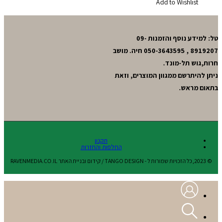
Add to Wishlist
טל: למידע נוסף והזמנות 09-
8919207 , 050-3643595 חיה. מושב
חרות,גוש תל-מונד.
ניתן להיתרשם ממגוון המוצרים, וזאת
בתאום מראש.
תקנון
החלפות והחזרות
© 2023,כל הזכויות שמורות ל - TANGO DESIGN / קידום ובניית האתר RAVENMEDIA.CO.IL