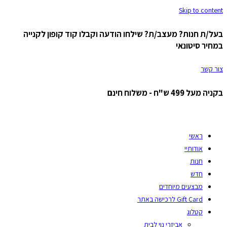
Skip to content
בעל/ת חנות? מעצב/ת? שילחו הודעה וקבלו קוד קופון לקנייה
במחיר סיטונאי
צור קשר
בקניה מעל 499 ש"ח - משלוח חינם
ראשי
אודותיי
חנות
חדש
מבצעים מיוחדים
Gift Card לרכישה באתר
קטלוג
אביזרי נוי לבית