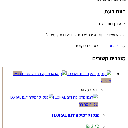
חוות דעת
אין עדיין חוות דעת.
היה הראשון לכתוב סקירה “כד תה CLASIC מקרמיקה”
עליך
להתחבר
כדי לפרסם ביקורת.
מוצרים קשורים
צפייה
מהירה
אזל המלאי
צפייה מהירה
קנקן קרמיקה דגם FLORAL
₪
273