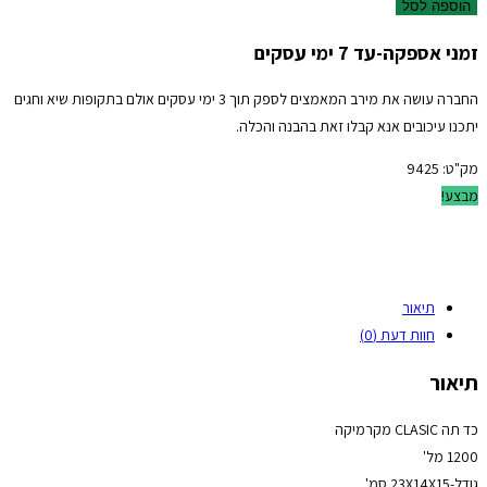
הוספה לסל
זמני אספקה-עד 7 ימי עסקים
החברה עושה את מירב המאמצים לספק תוך 3 ימי עסקים אולם בתקופות שיא וחגים
יתכנו עיכובים אנא קבלו זאת בהבנה והכלה.
מק"ט:
9425
מבצע!
תיאור
חוות דעת (0)
תיאור
כד תה CLASIC מקרמיקה
1200 מל'
גודל-23X14X15 סמ'