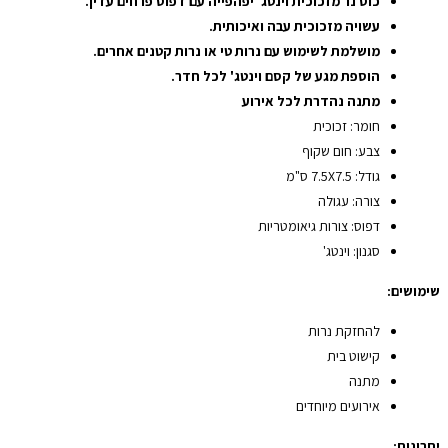
כוס נר מזכוכית וינטג' יפהפייה עם דפוס פרחים עדין.
עשויה מזכוכית עבה ואיכותית.
מושלמת לשימוש עם נרות טי או נרות קטנים אחרים.
הוספת מגע של קסם וינטג' לכל חדר.
מתנה נהדרת לכל אירוע
חומר: זכוכית
צבע: חום שקוף
גודל: 7.5X7.5 ס"מ
צורה: עגולה
דפוס: צורות גיאומטריות
סגנון: וינטג'
שימושים:
להחזקת נרות
קישוט בית
מתנה
אירועים מיוחדים
יתרונות: