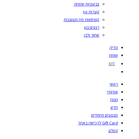
צבעוניות שמחה
קערות עץ
קופסאות פח מעוצבות
רגעים בגן
שחור ולבן
מדיה
שפות
₪0
ראשי
אודותיי
חנות
חדש
מבצעים מיוחדים
Gift Card לרכישה באתר
קטלוג