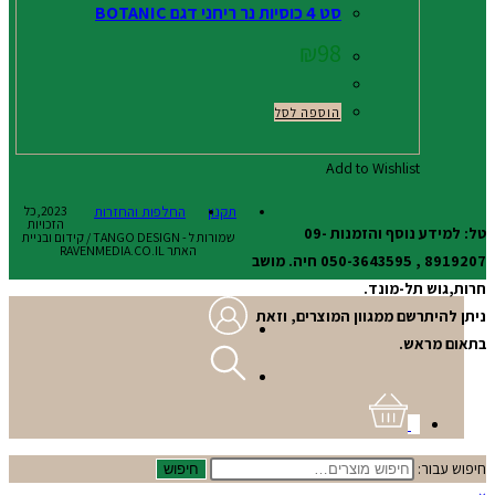
סט 4 כוסיות נר ריחני דגם BOTANIC
₪
98
הוספה לסל
Add to Wishlist
תקנון
החלפות והחזרות
2023,כל
הזכויות
טל: למידע נוסף והזמנות 09-
שמורות ל - TANGO DESIGN / קידום ובניית
האתר RAVENMEDIA.CO.IL
8919207 , 050-3643595 חיה. מושב
חרות,גוש תל-מונד.
ניתן להיתרשם ממגוון המוצרים, וזאת
בתאום מראש.
0
חיפוש עבור:
חיפוש