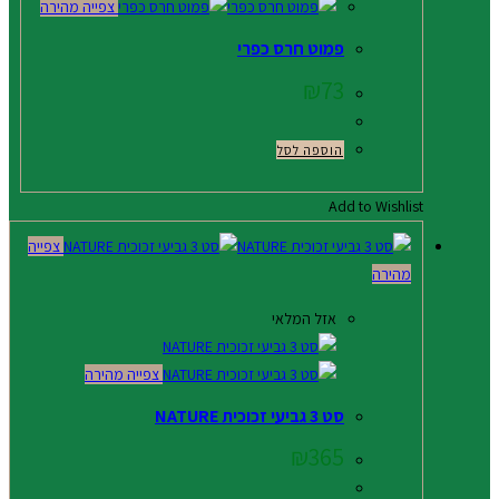
צפייה מהירה
פמוט חרס כפרי
₪
73
הוספה לסל
Add to Wishlist
צפייה
מהירה
אזל המלאי
צפייה מהירה
סט 3 גביעי זכוכית NATURE
₪
365