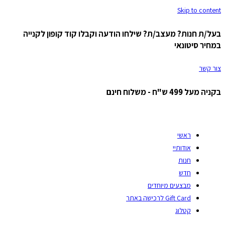
Skip to content
בעל/ת חנות? מעצב/ת? שילחו הודעה וקבלו קוד קופון לקנייה
במחיר סיטונאי
צור קשר
בקניה מעל 499 ש"ח - משלוח חינם
ראשי
אודותיי
חנות
חדש
מבצעים מיוחדים
Gift Card לרכישה באתר
קטלוג