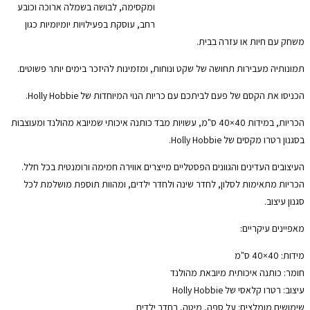
ומקסימה, לבושה בשמלה ארוכה וכובע
רחב, עוסקת בפעילויות יומיומיות כגון
משחק עם חיות או עזרה בבית.
תמונותיה מעבירות תחושה של שקט ונוחות, ומזמינות להיזכר בימים יותר פשוטים.
הכניסו את הקסם של פעם לביתכם עם כריות הנוי המיוחדות של Holly Hobbie.
הכריות, במידות 40×40 ס"מ, עשויות מבד כותנה איכותי שמיובא מהולנד ומעוצבות
בסגנון רטרו מקסים של Holly Hobbie.
העיצובים העדינים והגוונים הפסטליים מייצרים אווירה חמימה ורומנטית בכל חלל.
הכריות מתאימות לסלון, לחדר שינה ולחדר ילדים, ומהוות תוספת מושלמת לכל
סגנון עיצוב.
מאפיינים עיקריים:
מידות: 40×40 ס"מ
חומר: כותנה איכותית מיובאת מהולנד
עיצוב: רטרו קלאסי של Holly Hobbie
שימושים מומלצים: על ספה, מיטה, בחדר ילדים