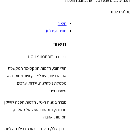
יתכנו עיכובים אנא קבלו זאת בהבנה והכלה.
מק"ט:
0923
תיאור
חוות דעת (0)
תיאור
כריות נוי HOLLY HOBBIE
הולי הובי, הדמות המקסימה המקשטת
את הכריות, היא לא רק איור מתוק. היא
מסמלת נוסטלגיה, ילדות וערכים
משפחתיים.
נוצרה בשנות ה-70, הדמות הפכה לאייקון
תרבותי, נתפסת כסמל של פשטות,
חמימות ואהבה.
בדרך כלל, הולי הובי מוצגת כילדה עליזה