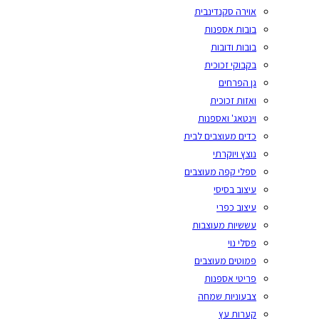
אוירה סקנדינבית
בובות אספנות
בובות ודובות
בקבוקי זכוכית
גן הפרחים
ואזות זכוכית
וינטאג' ואספנות
כדים מעוצבים לבית
נוצץ ויוקרתי
ספלי קפה מעוצבים
עיצוב בסיסי
עיצוב כפרי
עששיות מעוצבות
פסלי נוי
פמוטים מעוצבים
פריטי אספנות
צבעוניות שמחה
קערות עץ