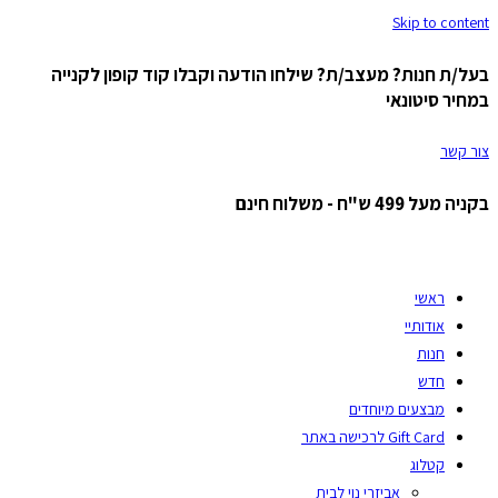
Skip to content
בעל/ת חנות? מעצב/ת? שילחו הודעה וקבלו קוד קופון לקנייה
במחיר סיטונאי
צור קשר
בקניה מעל 499 ש"ח - משלוח חינם
ראשי
אודותיי
חנות
חדש
מבצעים מיוחדים
Gift Card לרכישה באתר
קטלוג
אביזרי נוי לבית