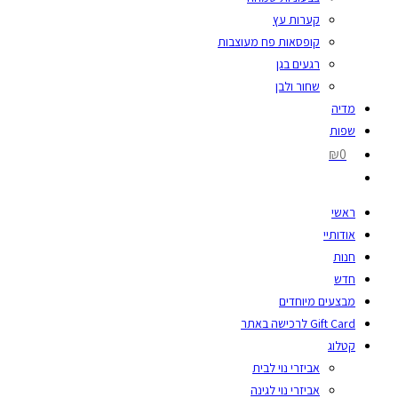
קערות עץ
קופסאות פח מעוצבות
רגעים בגן
שחור ולבן
מדיה
שפות
₪0
ראשי
אודותיי
חנות
חדש
מבצעים מיוחדים
Gift Card לרכישה באתר
קטלוג
אביזרי נוי לבית
אביזרי נוי לגינה