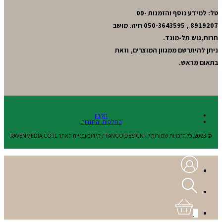
טל: למידע נוסף והזמנות 09-
8919207 , 050-3643595 חיה. מושב
חרות,גוש תל-מונד.
ניתן להיתרשם ממגוון המוצרים, וזאת
בתאום מראש.
תקנון
החלפות והחזרות
© 2023,כל הזכויות שמורות ל - TANGO DESIGN / קידום ובניית האתר RAVENMEDIA.CO.IL
0