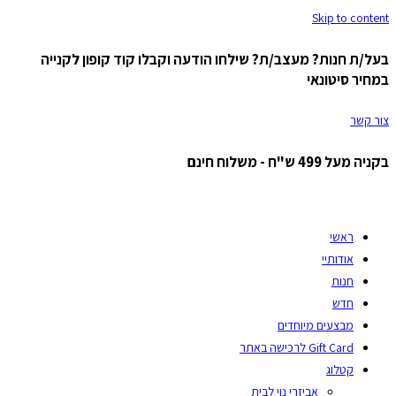
Skip to content
בעל/ת חנות? מעצב/ת? שילחו הודעה וקבלו קוד קופון לקנייה
במחיר סיטונאי
צור קשר
בקניה מעל 499 ש"ח - משלוח חינם
ראשי
אודותיי
חנות
חדש
מבצעים מיוחדים
Gift Card לרכישה באתר
קטלוג
אביזרי נוי לבית