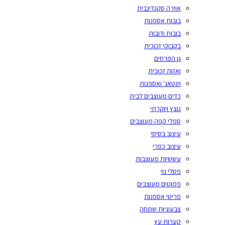
אוירה סקנדינבית
בובות אספנות
בובות ודובות
בקבוקי זכוכית
גן הפרחים
ואזות זכוכית
וינטאג' ואספנות
כדים מעוצבים לבית
נוצץ ויוקרתי
ספלי קפה מעוצבים
עיצוב בסיסי
עיצוב כפרי
עששיות מעוצבות
פסלי נוי
פמוטים מעוצבים
פריטי אספנות
צבעוניות שמחה
קערות עץ