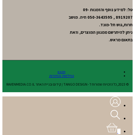
טל: למידע נוסף והזמנות 09-
8919207 , 050-3643595 חיה. מושב
חרות,גוש תל-מונד.
ניתן להיתרשם ממגוון המוצרים, וזאת
בתאום מראש.
תקנון
החלפות והחזרות
© 2023,כל הזכויות שמורות ל - TANGO DESIGN / קידום ובניית האתר RAVENMEDIA.CO.IL
0