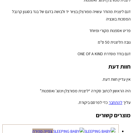
דגם ליצנית מהודר עשויה מפורצלן בציור יד ולבושה בדגם של בגד בסגנון קרנבל
המסכות בוונציה
פריט אספנות מקורי ומיוחד
גובה הליצנית 50 ס"מ
דגם בודד מסדרת ONE OF A KIND
חוות דעת
אין עדיין חוות דעת.
היה הראשון לכתוב סקירה “ליצנית מפורצלן וינטג' ואספנות”
עליך
להתחבר
כדי לפרסם ביקורת.
מוצרים קשורים
צפייה מהירה