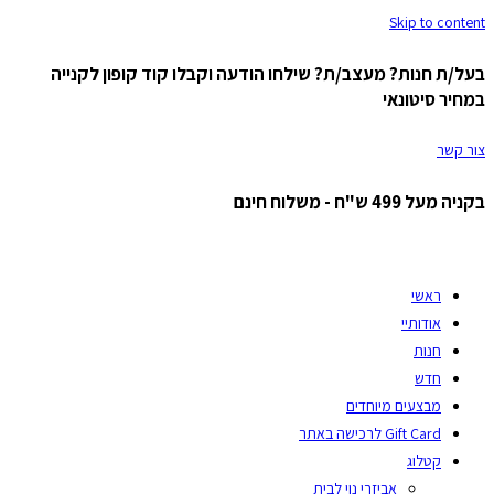
Skip to content
בעל/ת חנות? מעצב/ת? שילחו הודעה וקבלו קוד קופון לקנייה
במחיר סיטונאי
צור קשר
בקניה מעל 499 ש"ח - משלוח חינם
ראשי
אודותיי
חנות
חדש
מבצעים מיוחדים
Gift Card לרכישה באתר
קטלוג
אביזרי נוי לבית