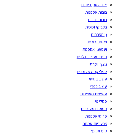
אוירה סקנדינבית
בובות אספנות
בובות ודובות
בקבוקי זכוכית
גן הפרחים
ואזות זכוכית
וינטאג' ואספנות
כדים מעוצבים לבית
נוצץ ויוקרתי
ספלי קפה מעוצבים
עיצוב בסיסי
עיצוב כפרי
עששיות מעוצבות
פסלי נוי
פמוטים מעוצבים
פריטי אספנות
צבעוניות שמחה
קערות עץ