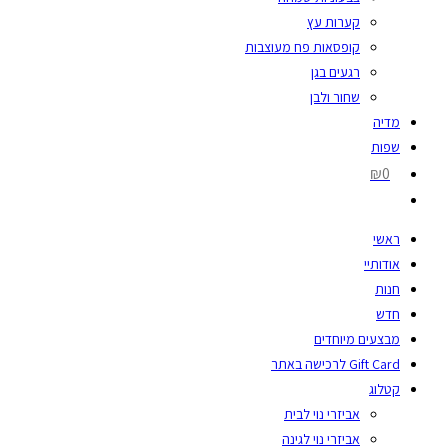
קערות עץ
קופסאות פח מעוצבות
רגעים בגן
שחור ולבן
מדיה
שפות
₪0
ראשי
אודותיי
חנות
חדש
מבצעים מיוחדים
Gift Card לרכישה באתר
קטלוג
אביזרי נוי לבית
אביזרי נוי לגינה