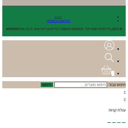
תקנון
החלפות והחזרות
© 2023,כל הזכויות שמורות ל - TANGO DESIGN / קידום ובניית האתר RAVENMEDIA.CO.IL
0
חיפוש עבור:
חיפוש
×
×
עגלת קניות