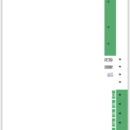
קופסאות
פח
מעוצבות
רגעים
בגן
שחור
ולבן
מדיה
שפות
₪0
ראשי
אודותיי
חנות
חדש