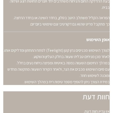
בעת ההדלקה החום והניחוח משתלבים יחד ויוצרים תחושת רוגע ושלווה
בבית.
המראה הקליל משתלב היטב בסלון, בחדר השינה או בחדר הרחצה.
כך מתקבל פריט שהוא גם דקורטיבי וגם שימושי ביום־יום.
אופן השימוש
לצורך השימוש מכניסים נרון קטן (Teelight) לפתח התחתון ומדליקים אותו.
לאחר מכן מניחים טבלית שעווה בחלק העליון והשקוע.
במהלך החימום השעווה נמסה באיטיות ומפיצה ניחוח נעים בחלל.
עם סיום השימוש מכבים את הנר, ולאחר הקירור השעווה מתקשה מחדש
ומוכנה לשימוש חוזר.
במידת הצורך ניתן להוסיף מספר טיפות ריח במהלך השימוש.
חוות דעת
אין עדיין חוות דעת.