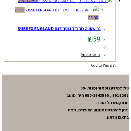
צפייה מהירה
צפייה
מהירה
נר שעווה מהודר נמוך דגם SUSSEX ENGLAND
₪
59
הוספה לסל
Add to Wishlist
טל: למידע נוסף והזמנות 09-
8919207 , 050-3643595 חיה. מושב
חרות,גוש תל-מונד.
ניתן להיתרשם ממגוון המוצרים, וזאת
בתאום מראש.