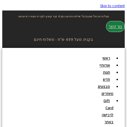
Skip to content
בעל/ת חנות? מעצב/ת? שילחו הודעה וקבלו קוד קופון לקנייה במחיר סיטונאי
צור קשר
בקניה מעל 499 ש"ח - משלוח חינם
ראשי
אודותיי
חנות
חדש
מבצעים
מיוחדים
Gift
Card
לרכישה
באתר