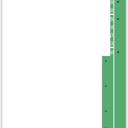
מבצעים
מיוחדים
Gift
Card
לרכישה
באתר
קטלוג
אביזרי
נוי
לבית
אביזרי
נוי
לגינה
אוירה
סקנדינבית