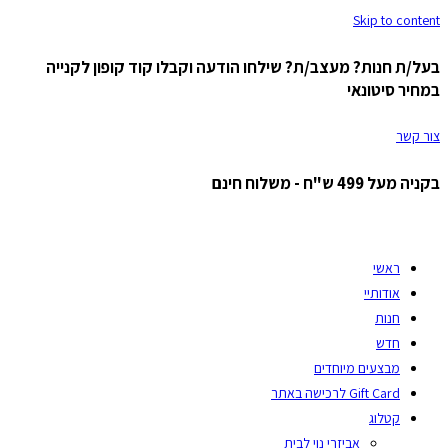
Skip to content
בעל/ת חנות? מעצב/ת? שילחו הודעה וקבלו קוד קופון לקנייה
במחיר סיטונאי
צור קשר
בקניה מעל 499 ש"ח - משלוח חינם
ראשי
אודותיי
חנות
חדש
מבצעים מיוחדים
Gift Card לרכישה באתר
קטלוג
אביזרי נוי לבית