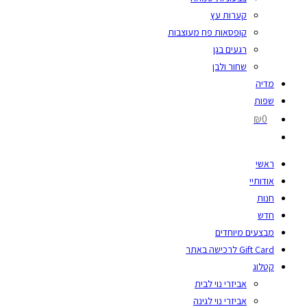
קערות עץ
קופסאות פח מעוצבות
רגעים בגן
שחור ולבן
מדיה
שפות
₪0
ראשי
אודותיי
חנות
חדש
מבצעים מיוחדים
Gift Card לרכישה באתר
קטלוג
אביזרי נוי לבית
אביזרי נוי לגינה