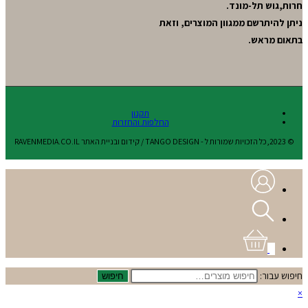
חרות,גוש תל-מונד.
ניתן להיתרשם ממגוון המוצרים, וזאת
בתאום מראש.
תקנון
החלפות והחזרות
© 2023,כל הזכויות שמורות ל - TANGO DESIGN / קידום ובניית האתר RAVENMEDIA.CO.IL
0
חיפוש עבור:
חיפוש
×