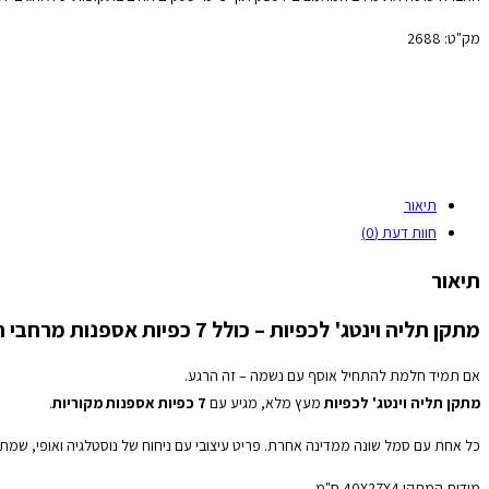
מק"ט:
2688
תיאור
חוות דעת (0)
תיאור
מתקן תליה וינטג' לכפיות – כולל 7 כפיות אספנות מרחבי העולם
אם תמיד חלמת להתחיל אוסף עם נשמה – זה הרגע.
מתקן תליה וינטג' לכפיות
מעץ מלא, מגיע עם
7 כפיות אספנות מקוריות
.
כל אחת עם סמל שונה ממדינה אחרת. פריט עיצובי עם ניחוח של נוסטלגיה ואופי, שמ
מידות המתקן 40X27X4 ס"מ