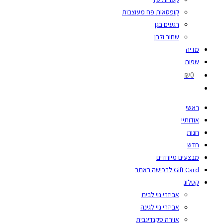
קופסאות פח מעוצבות
רגעים בגן
שחור ולבן
מדיה
שפות
₪0
ראשי
אודותיי
חנות
חדש
מבצעים מיוחדים
Gift Card לרכישה באתר
קטלוג
אביזרי נוי לבית
אביזרי נוי לגינה
אוירה סקנדינבית