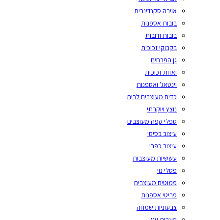
אוירה סקנדינבית
בובות אספנות
בובות ודובות
בקבוקי זכוכית
גן הפרחים
ואזות זכוכית
וינטאג' ואספנות
כדים מעוצבים לבית
נוצץ ויוקרתי
ספלי קפה מעוצבים
עיצוב בסיסי
עיצוב כפרי
עששיות מעוצבות
פסלי נוי
פמוטים מעוצבים
פריטי אספנות
צבעוניות שמחה
קערות עץ