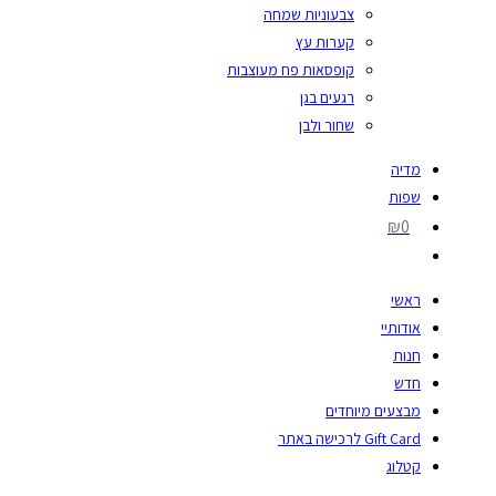
צבעוניות שמחה
קערות עץ
קופסאות פח מעוצבות
רגעים בגן
שחור ולבן
מדיה
שפות
₪0
ראשי
אודותיי
חנות
חדש
מבצעים מיוחדים
Gift Card לרכישה באתר
קטלוג