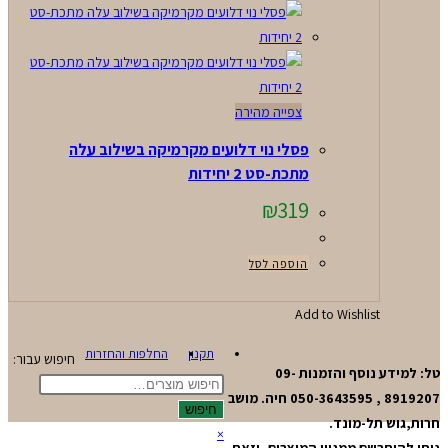
צפייה מהירה
פסלי נוי דלועים מקרמיקה בשילוב עלה
מתכת-סט 2 יחידות
₪
319
הוספה לסל
Add to Wishlist
תקנון
החלפות והחזרות
חיפוש עבור:
טל: למידע נוסף והזמנות 09-
8919207 , 050-3643595 חיה. מושב
חיפוש
חרות,גוש תל-מונד.
×