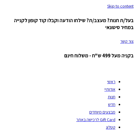
Skip to content
בעל/ת חנות? מעצב/ת? שילחו הודעה וקבלו קוד קופון לקנייה
במחיר סיטונאי
צור קשר
בקניה מעל 499 ש"ח - משלוח חינם
ראשי
אודותיי
חנות
חדש
מבצעים מיוחדים
Gift Card לרכישה באתר
קטלוג