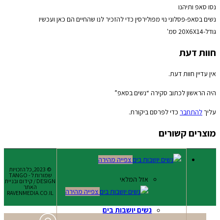
נסו סאפ ותיהנו
נשים בסאפ-פסלוני נוי מפולירסין כדי להזכיר לנו שהחיים הם כאן ועכשיו
גודל-20X6X14 סמ'
חוות דעת
אין עדיין חוות דעת.
היה הראשון לכתוב סקירה “נשים בסאפ”
עליך
להתחבר
כדי לפרסם ביקורת.
מוצרים קשורים
צפייה מהירה
© 2023,כל הזכויות
שמורות ל - TANGO
אזל המלאי
DESIGN / קידום ובניית
האתר
צפייה מהירה
RAVENMEDIA.CO.IL
נשים יושבות בים