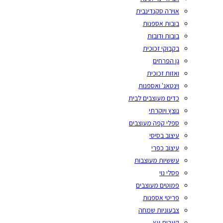
אוירה סקנדינבית
בובות אספנות
בובות ודובות
בקבוקי זכוכית
גן הפרחים
ואזות זכוכית
וינטאג' ואספנות
כדים מעוצבים לבית
נוצץ ויוקרתי
ספלי קפה מעוצבים
עיצוב בסיסי
עיצוב כפרי
עששיות מעוצבות
פסלי נוי
פמוטים מעוצבים
פריטי אספנות
צבעוניות שמחה
קערות עץ