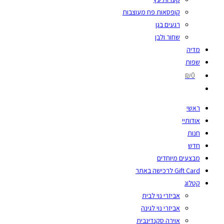
קופסאות פח מעוצבות
רגעים בגן
שחור ולבן
מדיה
שפות
₪0
ראשי
אודותיי
חנות
חדש
מבצעים מיוחדים
Gift Card לרכישה באתר
קטלוג
אביזרי נוי לבית
אביזרי נוי לגינה
אוירה סקנדינבית