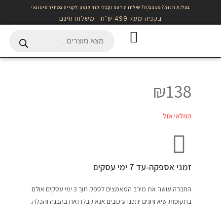
בעל/ת חנות? מעצב/ת? שילחו הודעה וקבלו קוד קופון לקנייה במחיר סיטונאי
בקניה מעל 499 ש"ח - משלוח חינם
Gift Card לרכישה באתר
₪
138
המלאי אזל
זמני אספקה-עד 7 ימי עסקים
החברה עושה את מירב המאמצים לספק תוך 3 ימי עסקים אולם
בתקופות שיא וחגים יתכנו עיכובים אנא קבלו זאת בהבנה והכלה.