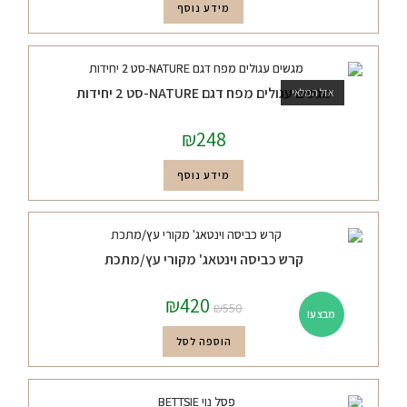
מידע נוסף
מגשים עגולים מפח דגם NATURE-סט 2 יחידות
אזל המלאי
₪
248
מידע נוסף
קרש כביסה וינטאג' מקורי עץ/מתכת
₪
420
₪
550
מבצע!
הוספה לסל