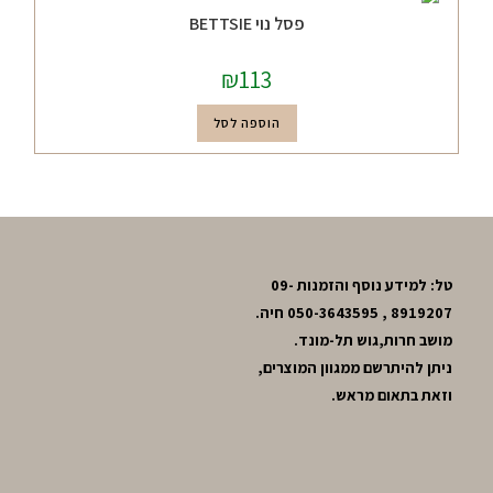
פסל נוי BETTSIE
₪
113
הוספה לסל
טל: למידע נוסף והזמנות 09-
8919207 , 050-3643595 חיה.
מושב חרות,גוש תל-מונד.
ניתן להיתרשם ממגוון המוצרים,
וזאת בתאום מראש.