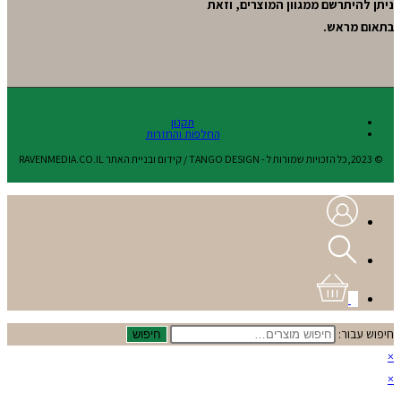
ניתן להיתרשם ממגוון המוצרים, וזאת
בתאום מראש.
תקנון
החלפות והחזרות
© 2023,כל הזכויות שמורות ל - TANGO DESIGN / קידום ובניית האתר RAVENMEDIA.CO.IL
0
חיפוש עבור:
חיפוש
×
×