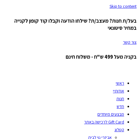
Skip to content
בעל/ת חנות? מעצב/ת? שילחו הודעה וקבלו קוד קופון לקנייה
במחיר סיטונאי
צור קשר
בקניה מעל 499 ש"ח - משלוח חינם
ראשי
אודותיי
חנות
חדש
מבצעים מיוחדים
Gift Card לרכישה באתר
קטלוג
אביזרי נוי לבית