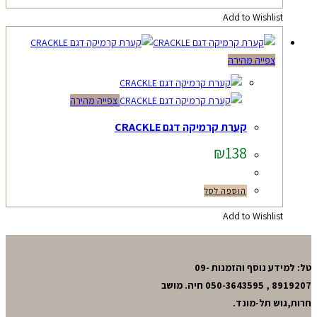
Add to Wishlist
צפייה מהירה
צפייה מהירה
קערת קרמיקה דגם CRACKLE
₪
138
הוספה לסל
Add to Wishlist
טל: למידע נוסף והזמנות 09-
8919207 , 050-3643595 חיה. מושב
חרות,גוש תל-מונד.