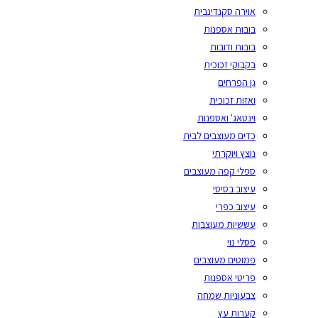
אוירה סקנדינבית
בובות אספנות
בובות ודובות
בקבוקי זכוכית
גן הפרחים
ואזות זכוכית
וינטאג' ואספנות
כדים מעוצבים לבית
נוצץ ויוקרתי
ספלי קפה מעוצבים
עיצוב בסיסי
עיצוב כפרי
עששיות מעוצבות
פסלי נוי
פמוטים מעוצבים
פריטי אספנות
צבעוניות שמחה
קערות עץ