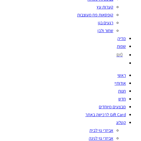
קערות עץ
קופסאות פח מעוצבות
רגעים בגן
שחור ולבן
מדיה
שפות
₪0
ראשי
אודותיי
חנות
חדש
מבצעים מיוחדים
Gift Card לרכישה באתר
קטלוג
אביזרי נוי לבית
אביזרי נוי לגינה