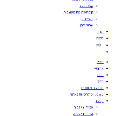
קערות עץ
קופסאות פח מעוצבות
רגעים בגן
שחור ולבן
מדיה
שפות
₪0
ראשי
אודותיי
חנות
חדש
מבצעים מיוחדים
Gift Card לרכישה באתר
קטלוג
אביזרי נוי לבית
אביזרי נוי לגינה