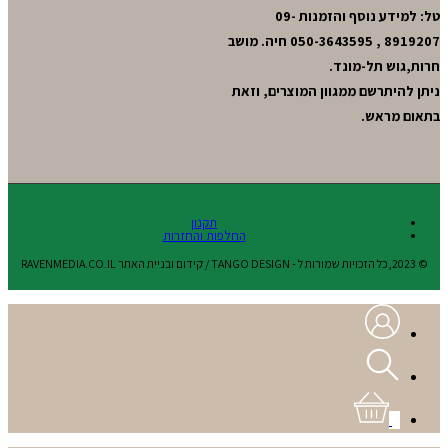
טל: למידע נוסף והזמנות 09-
8919207 , 050-3643595 חיה. מושב
חרות,גוש תל-מונד.
ניתן להיתרשם ממגוון המוצרים, וזאת
בתאום מראש.
תקנון
החלפות והחזרות
© 2023,כל הזכויות שמורות ל - TANGO DESIGN / קידום ובניית האתר RAVENMEDIA.CO.IL
0