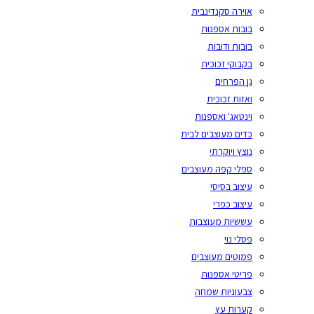
אוירה סקנדינבית
בובות אספנות
בובות ודובות
בקבוקי זכוכית
גן הפרחים
ואזות זכוכית
וינטאג' ואספנות
כדים מעוצבים לבית
נוצץ ויוקרתי
ספלי קפה מעוצבים
עיצוב בסיסי
עיצוב כפרי
עששיות מעוצבות
פסלי נוי
פמוטים מעוצבים
פריטי אספנות
צבעוניות שמחה
קערות עץ