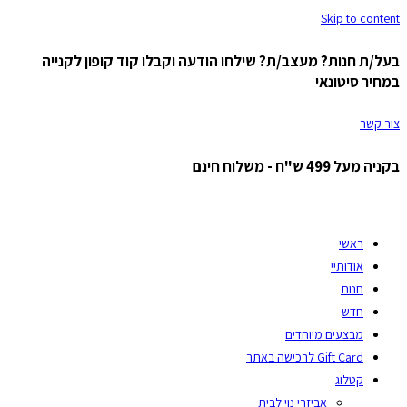
Skip to content
בעל/ת חנות? מעצב/ת? שילחו הודעה וקבלו קוד קופון לקנייה
במחיר סיטונאי
צור קשר
בקניה מעל 499 ש"ח - משלוח חינם
ראשי
אודותיי
חנות
חדש
מבצעים מיוחדים
Gift Card לרכישה באתר
קטלוג
אביזרי נוי לבית