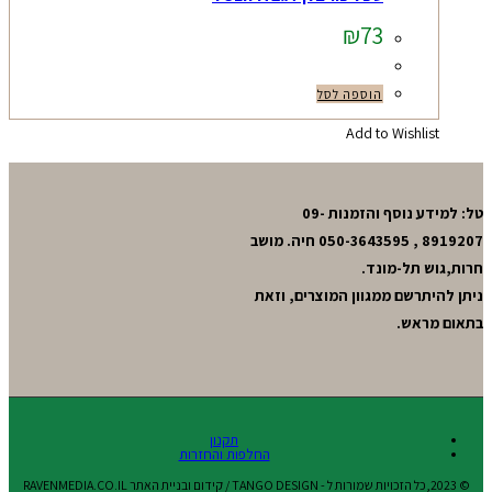
₪
73
הוספה לסל
Add to Wishlist
טל: למידע נוסף והזמנות 09-
8919207 , 050-3643595 חיה. מושב
חרות,גוש תל-מונד.
ניתן להיתרשם ממגוון המוצרים, וזאת
בתאום מראש.
תקנון
החלפות והחזרות
© 2023,כל הזכויות שמורות ל - TANGO DESIGN / קידום ובניית האתר RAVENMEDIA.CO.IL