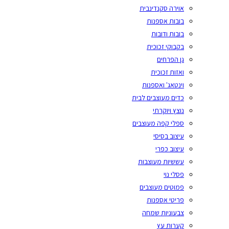
אוירה סקנדינבית
בובות אספנות
בובות ודובות
בקבוקי זכוכית
גן הפרחים
ואזות זכוכית
וינטאג' ואספנות
כדים מעוצבים לבית
נוצץ ויוקרתי
ספלי קפה מעוצבים
עיצוב בסיסי
עיצוב כפרי
עששיות מעוצבות
פסלי נוי
פמוטים מעוצבים
פריטי אספנות
צבעוניות שמחה
קערות עץ