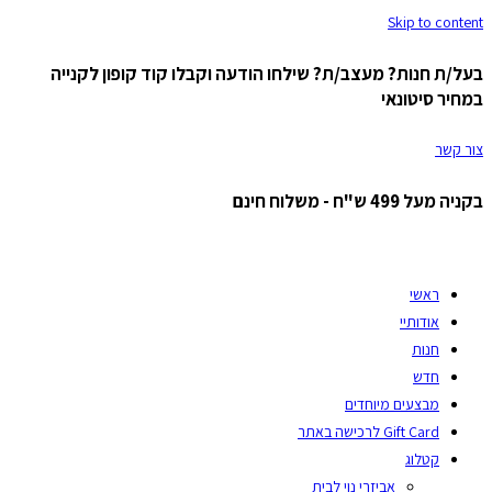
Skip to content
בעל/ת חנות? מעצב/ת? שילחו הודעה וקבלו קוד קופון לקנייה
במחיר סיטונאי
צור קשר
בקניה מעל 499 ש"ח - משלוח חינם
ראשי
אודותיי
חנות
חדש
מבצעים מיוחדים
Gift Card לרכישה באתר
קטלוג
אביזרי נוי לבית