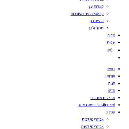
קערות עץ
קופסאות פח מעוצבות
רגעים בגן
שחור ולבן
מדיה
שפות
₪0
ראשי
אודותיי
חנות
חדש
מבצעים מיוחדים
Gift Card לרכישה באתר
קטלוג
אביזרי נוי לבית
אביזרי נוי לגינה