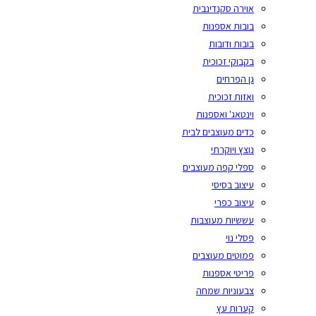
אוירה סקנדינבית
בובות אספנות
בובות ודובות
בקבוקי זכוכית
גן הפרחים
ואזות זכוכית
וינטאג' ואספנות
כדים מעוצבים לבית
נוצץ ויוקרתי
ספלי קפה מעוצבים
עיצוב בסיסי
עיצוב כפרי
עששיות מעוצבות
פסלי נוי
פמוטים מעוצבים
פריטי אספנות
צבעוניות שמחה
קערות עץ