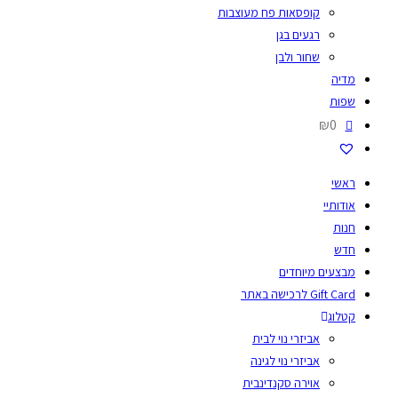
קופסאות פח מעוצבות
רגעים בגן
שחור ולבן
מדיה
שפות
₪0
ראשי
אודותיי
חנות
חדש
מבצעים מיוחדים
Gift Card לרכישה באתר
קטלוג
אביזרי נוי לבית
אביזרי נוי לגינה
אוירה סקנדינבית