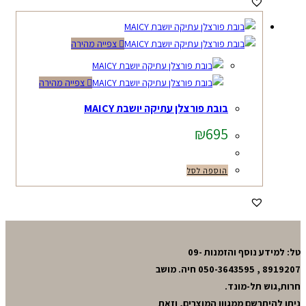
צפייה מהירה
צפייה מהירה
בובת פורצלן עתיקה יושבת MAICY
₪
695
הוספה לסל
טל: למידע נוסף והזמנות 09-
8919207 , 050-3643595 חיה. מושב
חרות,גוש תל-מונד.
ניתן להיתרשם ממגוון המוצרים, וזאת