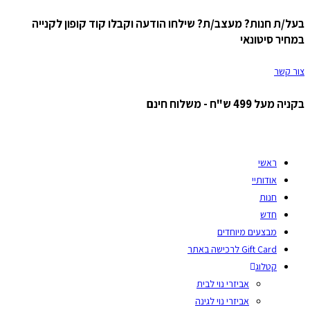
בעל/ת חנות? מעצב/ת? שילחו הודעה וקבלו קוד קופון לקנייה
Skip
במחיר סיטונאי
to
content
צור קשר
בקניה מעל 499 ש"ח - משלוח חינם
ראשי
אודותיי
חנות
חדש
מבצעים מיוחדים
Gift Card לרכישה באתר
קטלוג
אביזרי נוי לבית
אביזרי נוי לגינה