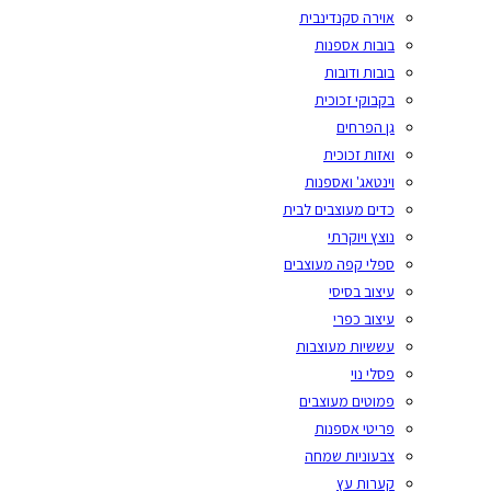
אוירה סקנדינבית
בובות אספנות
בובות ודובות
בקבוקי זכוכית
גן הפרחים
ואזות זכוכית
וינטאג' ואספנות
כדים מעוצבים לבית
נוצץ ויוקרתי
ספלי קפה מעוצבים
עיצוב בסיסי
עיצוב כפרי
עששיות מעוצבות
פסלי נוי
פמוטים מעוצבים
פריטי אספנות
צבעוניות שמחה
קערות עץ