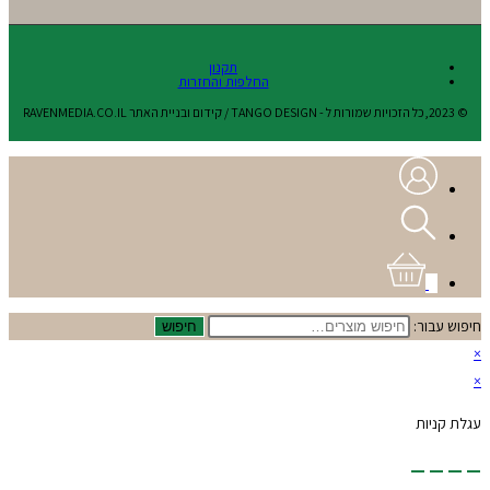
תקנון
החלפות והחזרות
© 2023,כל הזכויות שמורות ל - TANGO DESIGN / קידום ובניית האתר RAVENMEDIA.CO.IL
0
חיפוש עבור:
חיפוש
×
×
עגלת קניות