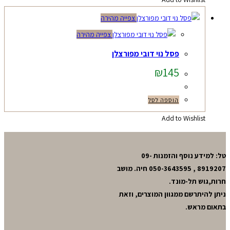
צפייה מהירה
צפייה מהירה
פסל נוי דובי מפורצלן
₪
145
הוספה לסל
Add to Wishlist
טל: למידע נוסף והזמנות 09-
8919207 , 050-3643595 חיה. מושב
חרות,גוש תל-מונד.
ניתן להיתרשם ממגוון המוצרים, וזאת
בתאום מראש.