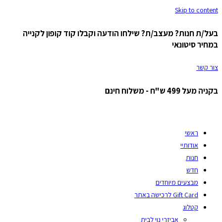
Skip to content
בעל/ת חנות? מעצב/ת? שילחו הודעה וקבלו קוד קופון לקנייה
במחיר סיטונאי
צור קשר
בקניה מעל 499 ש"ח - משלוח חינם
ראשי
אודותיי
חנות
חדש
מבצעים מיוחדים
Gift Card לרכישה באתר
קטלוג
אביזרי נוי לבית