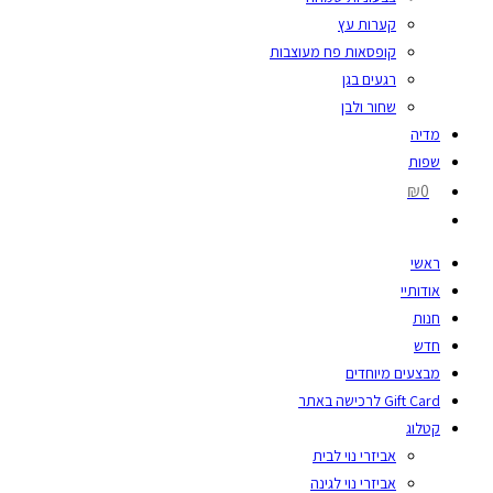
קערות עץ
קופסאות פח מעוצבות
רגעים בגן
שחור ולבן
מדיה
שפות
₪0
ראשי
אודותיי
חנות
חדש
מבצעים מיוחדים
Gift Card לרכישה באתר
קטלוג
אביזרי נוי לבית
אביזרי נוי לגינה