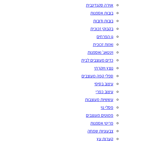
אוירה סקנדינבית
בובות אספנות
בובות ודובות
בקבוקי זכוכית
גן הפרחים
ואזות זכוכית
וינטאג' ואספנות
כדים מעוצבים לבית
נוצץ ויוקרתי
ספלי קפה מעוצבים
עיצוב בסיסי
עיצוב כפרי
עששיות מעוצבות
פסלי נוי
פמוטים מעוצבים
פריטי אספנות
צבעוניות שמחה
קערות עץ