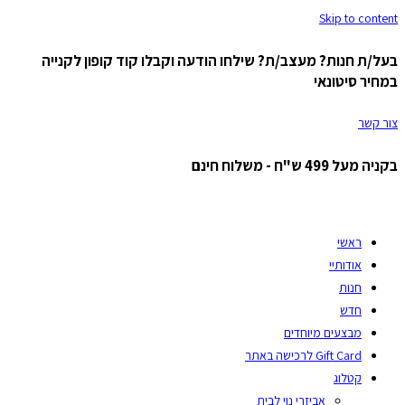
Skip to content
בעל/ת חנות? מעצב/ת? שילחו הודעה וקבלו קוד קופון לקנייה
במחיר סיטונאי
צור קשר
בקניה מעל 499 ש"ח - משלוח חינם
ראשי
אודותיי
חנות
חדש
מבצעים מיוחדים
Gift Card לרכישה באתר
קטלוג
אביזרי נוי לבית