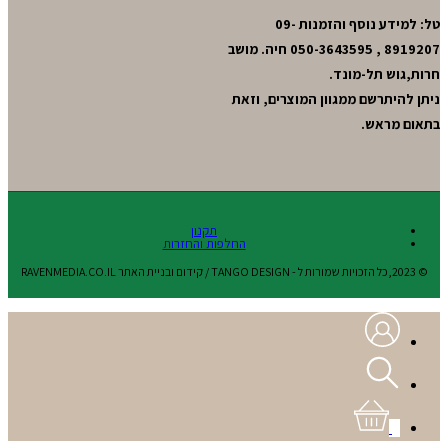
טל: למידע נוסף והזמנות 09-
8919207 , 050-3643595 חיה. מושב
חרות,גוש תל-מונד.
ניתן להיתרשם ממגוון המוצרים, וזאת
בתאום מראש.
תקנון
החלפות והחזרות
© 2023,כל הזכויות שמורות ל - TANGO DESIGN / קידום ובניית האתר RAVENMEDIA.CO.IL
0