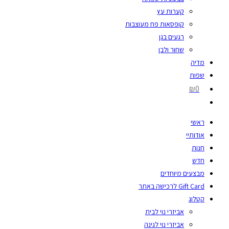
קערות עץ
קופסאות פח מעוצבות
רגעים בגן
שחור ולבן
מדיה
שפות
₪0
ראשי
אודותיי
חנות
חדש
מבצעים מיוחדים
Gift Card לרכישה באתר
קטלוג
אביזרי נוי לבית
אביזרי נוי לגינה