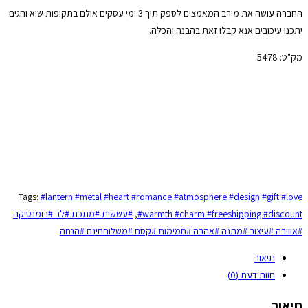
החברה עושה את מירב המאמצים לספק תוך 3 ימי עסקים אולם בתקופות שיא וחגים
יתכנו עיכובים אנא קבלו זאת בהבנה והכלה.
מק"ט:
5478
Tags:
#lantern #metal #heart #romance #atmosphere #design #gift #love
#warmth #charm #freeshipping #discount
,
#עששית #מתכת #לב #רומנטיקה
#אווירה #עיצוב #מתנה #אהבה #חמימות #קסם #משלוחחינם #הנחה
תיאור
חוות דעת (0)
תיאור