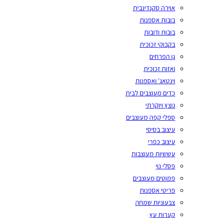
אוירה סקנדינבית
בובות אספנות
בובות ודובות
בקבוקי זכוכית
גן הפרחים
ואזות זכוכית
וינטאג' ואספנות
כדים מעוצבים לבית
נוצץ ויוקרתי
ספלי קפה מעוצבים
עיצוב בסיסי
עיצוב כפרי
עששיות מעוצבות
פסלי נוי
פמוטים מעוצבים
פריטי אספנות
צבעוניות שמחה
קערות עץ