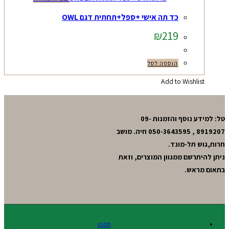
כד תה אישי +ספל+תחתית דגם OWL
₪
219
הוספה לסל
Add to Wishlist
טל: למידע נוסף והזמנות 09-
8919207 , 050-3643595 חיה. מושב
חרות,גוש תל-מונד.
ניתן להיתרשם ממגוון המוצרים, וזאת
בתאום מראש.
תקנון