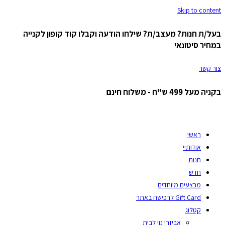
Skip to content
בעל/ת חנות? מעצב/ת? שילחו הודעה וקבלו קוד קופון לקנייה
במחיר סיטונאי
צור קשר
בקניה מעל 499 ש"ח - משלוח חינם
ראשי
אודותיי
חנות
חדש
מבצעים מיוחדים
Gift Card לרכישה באתר
קטלוג
אביזרי נוי לבית