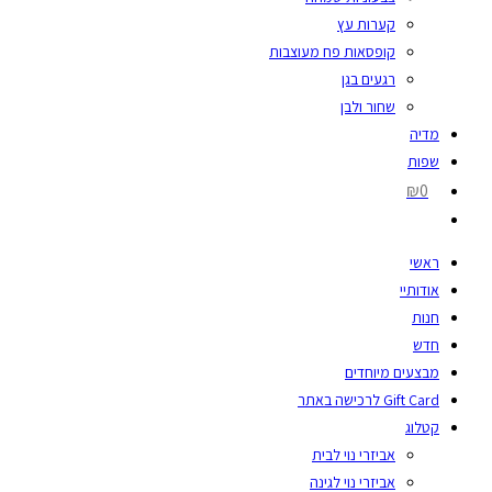
קערות עץ
קופסאות פח מעוצבות
רגעים בגן
שחור ולבן
מדיה
שפות
₪0
ראשי
אודותיי
חנות
חדש
מבצעים מיוחדים
Gift Card לרכישה באתר
קטלוג
אביזרי נוי לבית
אביזרי נוי לגינה