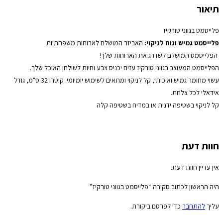
תיאור
פלייסמט בגווני טורקיז
פלייסמט גמיש ונוח לניקוי:
האביזר המושלם לארוחות משפחתיות
הפלייסמט המושלם לשדרג את הארוחות שלך!
הפלייסמט המעוצב בגווני טורקיז עזים יכניס צבע וחיות לשולחן האוכל שלך.
עשוי מחומר גמיש ואיכותי, קל לניקוי ומתאים לשימוש יומיומי. קוטרו 32 ס"מ, גודל
אידאלי לכל צלחת.
קל לניקוי בשטיפה ידנית או במדיח בשטיפה קלה
חוות דעת
אין עדיין חוות דעת.
היה הראשון לכתוב סקירה “פלייסמט בגווני טורקיז”
עליך
להתחבר
כדי לפרסם ביקורת.