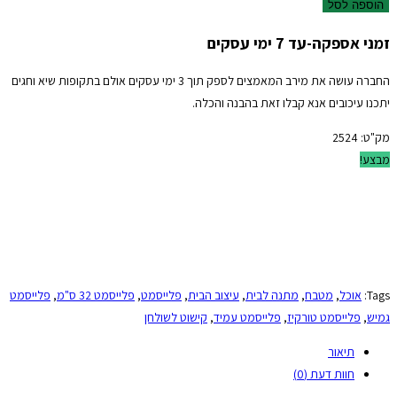
הוספה לסל
זמני אספקה-עד 7 ימי עסקים
החברה עושה את מירב המאמצים לספק תוך 3 ימי עסקים אולם בתקופות שיא וחגים
יתכנו עיכובים אנא קבלו זאת בהבנה והכלה.
מק"ט:
2524
מבצע!
Tags:
אוכל
,
מטבח
,
מתנה לבית
,
עיצוב הבית
,
פלייסמט
,
פלייסמט 32 ס"מ
,
פלייסמט
גמיש
,
פלייסמט טורקיז
,
פלייסמט עמיד
,
קישוט לשולחן
תיאור
חוות דעת (0)