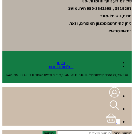
טל: למידע נוסף והזמנות 09-
8919207 , 050-3643595 חיה. מושב
חרות,גוש תל-מונד.
ניתן להיתרשם ממגוון המוצרים, וזאת
בתאום מראש.
תקנון
החלפות והחזרות
© 2023,כל הזכויות שמורות ל - TANGO DESIGN / קידום ובניית האתר RAVENMEDIA.CO.IL
0
חיפוש עבור:
חיפוש