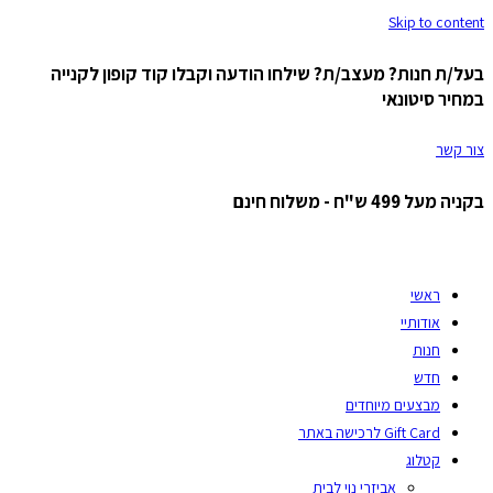
Skip to content
בעל/ת חנות? מעצב/ת? שילחו הודעה וקבלו קוד קופון לקנייה
במחיר סיטונאי
צור קשר
בקניה מעל 499 ש"ח - משלוח חינם
ראשי
אודותיי
חנות
חדש
מבצעים מיוחדים
Gift Card לרכישה באתר
קטלוג
אביזרי נוי לבית