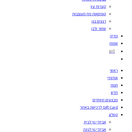
קערות עץ
קופסאות פח מעוצבות
רגעים בגן
שחור ולבן
מדיה
שפות
₪0
ראשי
אודותיי
חנות
חדש
מבצעים מיוחדים
Gift Card לרכישה באתר
קטלוג
אביזרי נוי לבית
אביזרי נוי לגינה