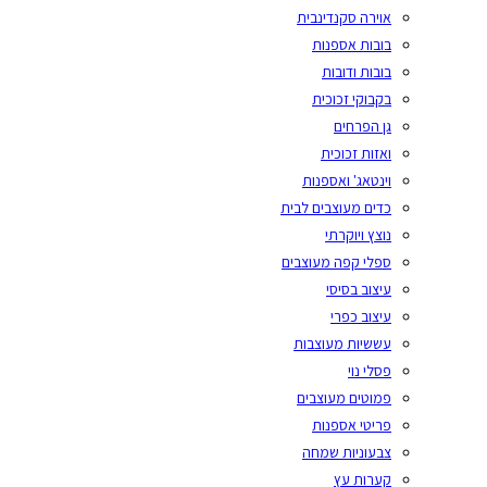
אוירה סקנדינבית
בובות אספנות
בובות ודובות
בקבוקי זכוכית
גן הפרחים
ואזות זכוכית
וינטאג' ואספנות
כדים מעוצבים לבית
נוצץ ויוקרתי
ספלי קפה מעוצבים
עיצוב בסיסי
עיצוב כפרי
עששיות מעוצבות
פסלי נוי
פמוטים מעוצבים
פריטי אספנות
צבעוניות שמחה
קערות עץ