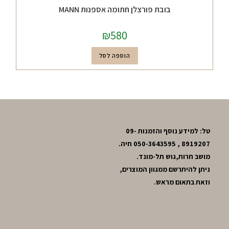
בובת פורצלן חתומה אספנות MANN
₪
580
הוספה לסל
טל: למידע נוסף והזמנות 09-
8919207 , 050-3643595 חיה.
מושב חרות,גוש תל-מונד.
ניתן להיתרשם ממגוון המוצרים,
וזאת בתאום מראש.