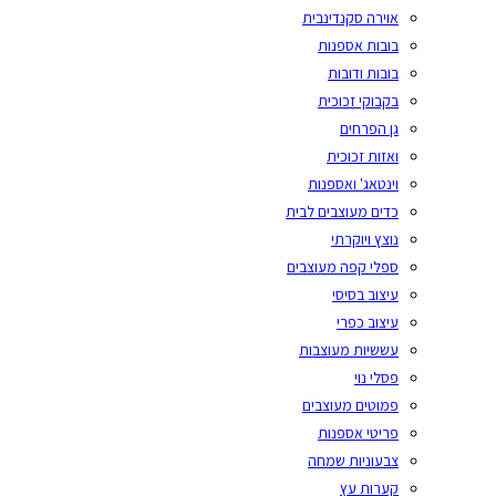
אוירה סקנדינבית
בובות אספנות
בובות ודובות
בקבוקי זכוכית
גן הפרחים
ואזות זכוכית
וינטאג' ואספנות
כדים מעוצבים לבית
נוצץ ויוקרתי
ספלי קפה מעוצבים
עיצוב בסיסי
עיצוב כפרי
עששיות מעוצבות
פסלי נוי
פמוטים מעוצבים
פריטי אספנות
צבעוניות שמחה
קערות עץ