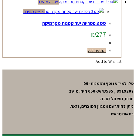
צפייה מהירה
צפייה מהירה
סט 3 פטריות יער קטנות מקרמיקה
₪
277
הוספה לסל
Add to Wishlist
טל: למידע נוסף והזמנות 09-
8919207 , 050-3643595 חיה. מושב
חרות,גוש תל-מונד.
ניתן להיתרשם ממגוון המוצרים, וזאת
בתאום מראש.