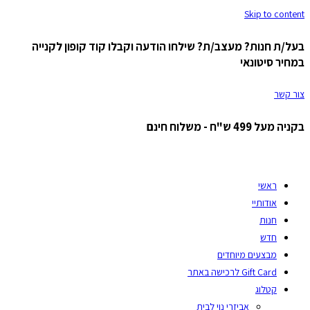
Skip to content
בעל/ת חנות? מעצב/ת? שילחו הודעה וקבלו קוד קופון לקנייה
במחיר סיטונאי
צור קשר
בקניה מעל 499 ש"ח - משלוח חינם
ראשי
אודותיי
חנות
חדש
מבצעים מיוחדים
Gift Card לרכישה באתר
קטלוג
אביזרי נוי לבית