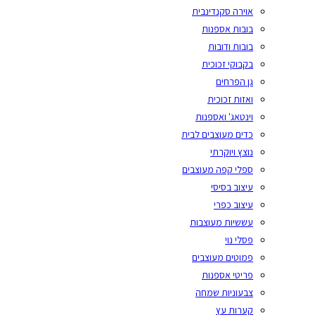
אוירה סקנדינבית
בובות אספנות
בובות ודובות
בקבוקי זכוכית
גן הפרחים
ואזות זכוכית
וינטאג' ואספנות
כדים מעוצבים לבית
נוצץ ויוקרתי
ספלי קפה מעוצבים
עיצוב בסיסי
עיצוב כפרי
עששיות מעוצבות
פסלי נוי
פמוטים מעוצבים
פריטי אספנות
צבעוניות שמחה
קערות עץ