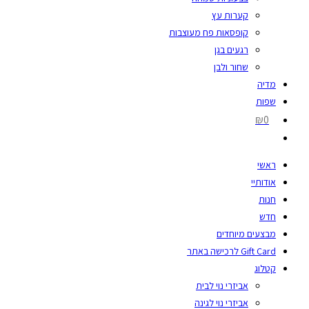
קערות עץ
קופסאות פח מעוצבות
רגעים בגן
שחור ולבן
מדיה
שפות
₪0
ראשי
אודותיי
חנות
חדש
מבצעים מיוחדים
Gift Card לרכישה באתר
קטלוג
אביזרי נוי לבית
אביזרי נוי לגינה