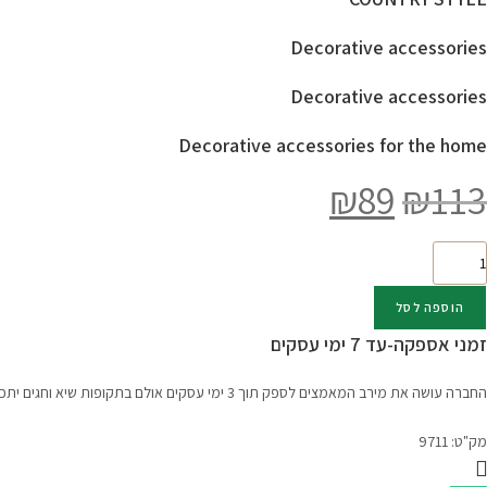
Decorative accessories
Decorative accessories
Decorative accessories for the home
₪
89
₪
113
המחיר
המחיר
המקורי
הנוכחי
היה:
הוא:
₪89.
₪113.
מות
ל
לחת
הוספה לסל
נה
זמני אספקה-עד 7 ימי עסקים
יקרית
פורצלן
החברה עושה את מירב המאמצים לספק תוך 3 ימי עסקים אולם בתקופות שיא וחגים יתכנו עיכובים אנא קבלו זאת בהבנה והכלה.
גם
מק"ט:
9711
ROSELI