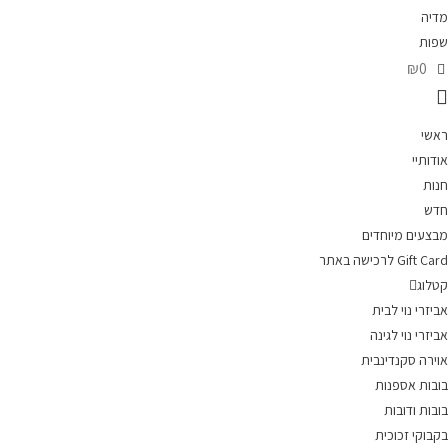
מדיה
שפות
₪0
ראשי
אודותיי
חנות
חדש
מבצעים מיוחדים
Gift Card לרכישה באתר
קטלוג
אביזרי נוי לבית
אביזרי נוי לגינה
אוירה סקנדינבית
בובות אספנות
בובות ודובות
בקבוקי זכוכית