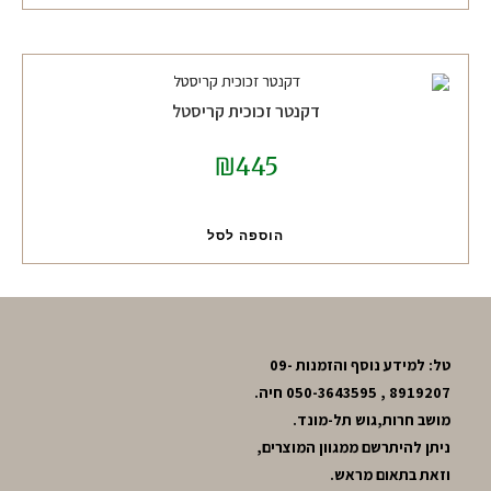
דקנטר זכוכית קריסטל
₪
445
הוספה לסל
טל: למידע נוסף והזמנות 09-
8919207 , 050-3643595 חיה.
מושב חרות,גוש תל-מונד.
ניתן להיתרשם ממגוון המוצרים,
וזאת בתאום מראש.