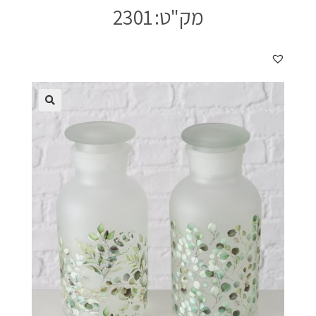
מק"ט:
2301