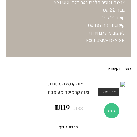
צנצנת זכוכית חלבית רטרו דגם NATURE
גובה-22 סמ'
קוטר-10 סמ'
קיים גם בגובה 18 סמ'
לעיצוב מושלם ויחודי
EXCLUSIVE DESIGN
מוצרים קשורים
ואזה קרמיקה מעוצבת
אזל המלאי
₪
119
₪
138
מבצע!
מידע נוסף