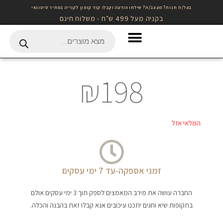
בעל/ת חנות? מעצב/ת? שילחו הודעה וקבלו קוד קופון לקנייה במחיר סיטונאי
בקניה מעל 499 ש"ח - משלוח חינם
Gift Card לרכישה באתר
₪
198
המלאי אזל
זמני אספקה-עד 7 ימי עסקים
החברה עושה את מירב המאמצים לספק תוך 3 ימי עסקים אולם
בתקופות שיא וחגים יתכנו עיכובים אנא קבלו זאת בהבנה והכלה.