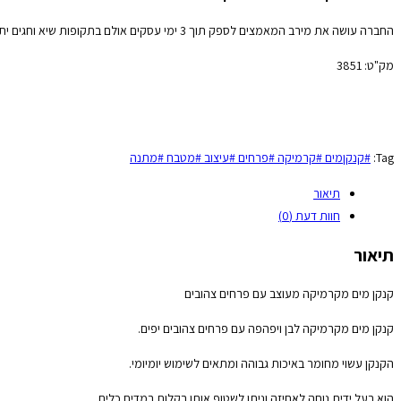
החברה עושה את מירב המאמצים לספק תוך 3 ימי עסקים אולם בתקופות שיא וחגים יתכנו עיכובים אנא קבלו זאת בהבנה והכלה.
מק"ט:
3851
Tag:
#קנקןמים #קרמיקה #פרחים #עיצוב #מטבח #מתנה
תיאור
חוות דעת (0)
תיאור
קנקן מים מקרמיקה מעוצב עם פרחים צהובים
קנקן מים מקרמיקה לבן ויפהפה עם פרחים צהובים יפים.
הקנקן עשוי מחומר באיכות גבוהה ומתאים לשימוש יומיומי.
הוא בעל ידית נוחה לאחיזה וניתן לשטוף אותו בקלות במדיח כלים.