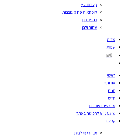
קערות עץ
קופסאות פח מעוצבות
רגעים בגן
שחור ולבן
מדיה
שפות
₪0
ראשי
אודותיי
חנות
חדש
מבצעים מיוחדים
Gift Card לרכישה באתר
קטלוג
אביזרי נוי לבית