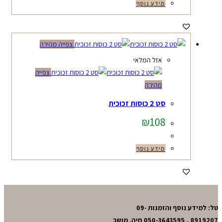
מידע נוסף
צפייה מהירה
אזל המלאי
צפייה
מהירה
סט 2 כוסות זכוכית
₪
108
מידע נוסף
טל: למידע נוסף והזמנות 09-
8919207 , 050-3643595 חיה. מושב