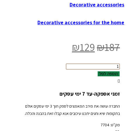
Decorative accessories
Decorative accessories for the home
המחיר
המחיר
₪
129
₪
187
המקורי
הנוכחי
היה:
הוא:
כמות
של
₪129.
₪187.
הוספה לסל
קערת
פח
זמני אספקה-עד 7 ימי עסקים
רטרו
לבנה
החברה עושה את מירב המאמצים לספק תוך 3 ימי עסקים אולם
בתקופות שיא וחגים יתכנו עיכובים אנא קבלו זאת בהבנה והכלה.
מק"ט:
7704