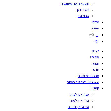
קופסאות פח מעוצבות
רגעים בגן
שחור ולבן
מדיה
שפות
₪0
ראשי
אודותיי
חנות
חדש
מבצעים מיוחדים
Gift Card לרכישה באתר
קטלוג
אביזרי נוי לבית
אביזרי נוי לגינה
אוירה סקנדינבית