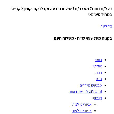
בעל/ת חנות? מעצב/ת? שילחו הודעה וקבלו קוד קופון לקנייה
Skip
במחיר סיטונאי
to
content
צור קשר
בקניה מעל 499 ש"ח - משלוח חינם
ראשי
אודותיי
חנות
חדש
מבצעים מיוחדים
Gift Card לרכישה באתר
קטלוג
אביזרי נוי לבית
אביזרי נוי לגינה