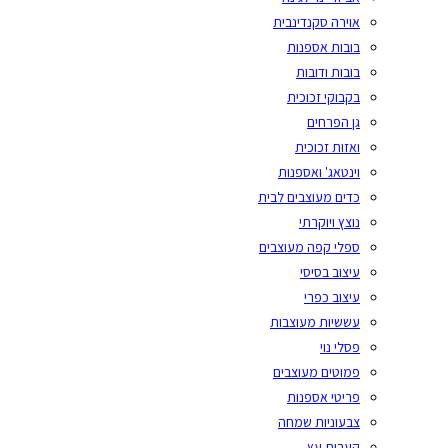
אוירה סקנדינבית
בובות אספנות
בובות ודובות
בקבוקי זכוכית
גן הפרחים
ואזות זכוכית
וינטאג' ואספנות
כדים מעוצבים לבית
נוצץ ויוקרתי
ספלי קפה מעוצבים
עיצוב בסיסי
עיצוב כפרי
עששיות מעוצבות
פסלי נוי
פמוטים מעוצבים
פריטי אספנות
צבעוניות שמחה
קערות עץ