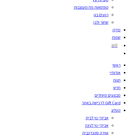
קופסאות פח מעוצבות
רגעים בגן
שחור ולבן
מדיה
שפות
₪0
ראשי
אודותיי
חנות
חדש
מבצעים מיוחדים
Gift Card לרכישה באתר
קטלוג
אביזרי נוי לבית
אביזרי נוי לגינה
אוירה סקנדינבית