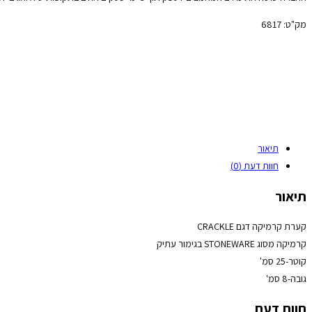
מק"ט:
6817
תיאור
חוות דעת (0)
תיאור
קערת קרמיקה דגם CRACKLE
קרמיקה מסוג STONEWARE בגימור עתיק
קוטר-25 סמ'
גובה-8 סמ'
חוות דעת