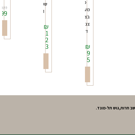
פח
שקוף
₪
123
מעוצב
M
₪
99
בצורת
צנצנת
₪
הו
דבש
ל
1
2
3
₪
9
5
הוספה
לסל
הוספה
לסל