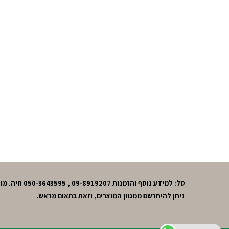
טל: למידע נוסף והזמנות 09-8919207 , 050-3643595 חיה. מושב חרות,גוש תל-מונד.
ניתן להיתרשם ממגוון המוצרים, וזאת בתאום מראש.