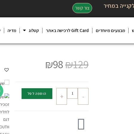
קנייה במחיר
צור קשר
מבצעים מיוחדים
Gift Card לרכישה באתר
קטלוג
מדיה
ש
₪
98
₪
129
מ
הוספה לסל
+
-