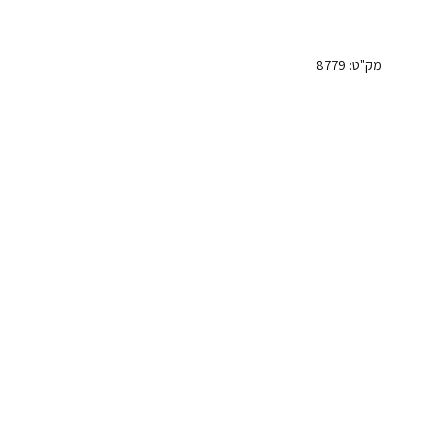
מק"ט:
8779