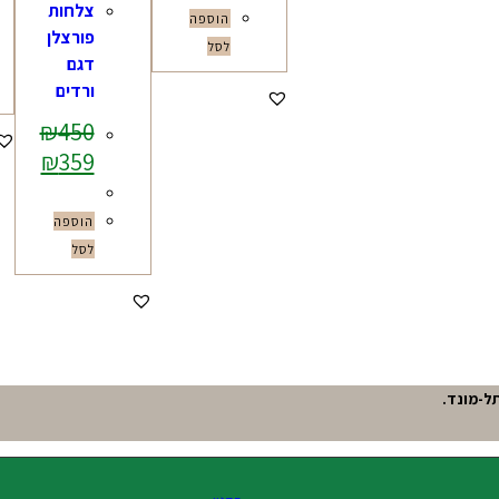
צלחות
הוספה
פורצלן
לסל
דגם
ורדים
₪
450
₪
359
הוספה
לסל