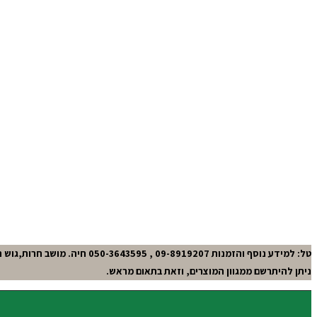
טל: למידע נוסף והזמנות 09-8919207 , 050-3643595 חיה. מושב חרות,גוש תל-מונד.
ניתן להיתרשם ממגוון המוצרים, וזאת בתאום מראש.