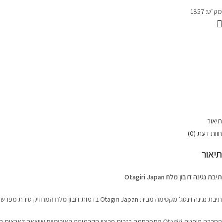
Japa
מק"ט:
1857
תיאור
חוות דעת (0)
תיאור
תיבת נגינה דובון מלח Otagiri Japan
תיבת נגינה וינטג' מקסימה מבית Otagiri Japan בדמות דובון מלח המחזיק סירת מפרש. הדובון יושב על בסיס קרמי המעוצב כסלע ים ומעניק לפריט מראה נוסטלגי וחמים.
החברה היפנית Otagiri התפרסמה בזכות פריטי הקרמיקה האיכותיים שייצאה לארצות הברית. בנוסף, היא יצרה תיבות נגינה, דמויות בעלי חיים ופריטי נוי מבוקשים. שיא פעילותה היה בשנות ה־70 וה־80, ולכן רבים מפריטיה הפכו לפריטי אספנות אהובים.