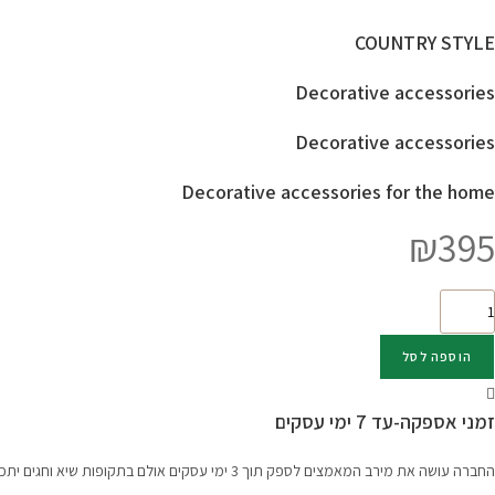
COUNTRY STYLE
Decorative accessories
Decorative accessories
Decorative accessories for the home
₪
395
מות
ל
יבת
הוספה לסל
גינה
ובון
זמני אספקה-עד 7 ימי עסקים
לח
Otagir
החברה עושה את מירב המאמצים לספק תוך 3 ימי עסקים אולם בתקופות שיא וחגים יתכנו עיכובים אנא קבלו זאת בהבנה והכלה.