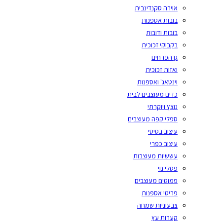
אוירה סקנדינבית
בובות אספנות
בובות ודובות
בקבוקי זכוכית
גן הפרחים
ואזות זכוכית
וינטאג' ואספנות
כדים מעוצבים לבית
נוצץ ויוקרתי
ספלי קפה מעוצבים
עיצוב בסיסי
עיצוב כפרי
עששיות מעוצבות
פסלי נוי
פמוטים מעוצבים
פריטי אספנות
צבעוניות שמחה
קערות עץ