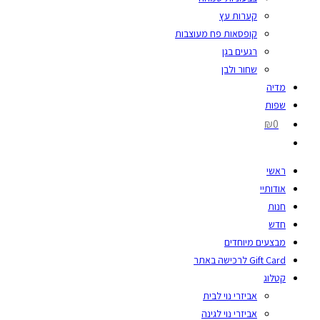
קערות עץ
קופסאות פח מעוצבות
רגעים בגן
שחור ולבן
מדיה
שפות
₪0
ראשי
אודותיי
חנות
חדש
מבצעים מיוחדים
Gift Card לרכישה באתר
קטלוג
אביזרי נוי לבית
אביזרי נוי לגינה