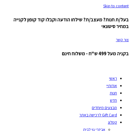
Skip to content
בעל/ת חנות? מעצב/ת? שילחו הודעה וקבלו קוד קופון לקנייה
במחיר סיטונאי
צור קשר
בקניה מעל 499 ש"ח - משלוח חינם
ראשי
אודותיי
חנות
חדש
מבצעים מיוחדים
Gift Card לרכישה באתר
קטלוג
אביזרי נוי לבית