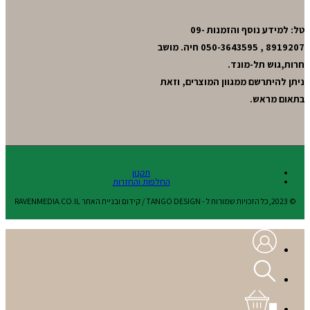
טל: למידע נוסף והזמנות 09-
8919207 , 050-3643595 חיה. מושב
חרות,גוש תל-מונד.
ניתן להיתרשם ממגוון המוצרים, וזאת
בתאום מראש.
תקנון
החלפות והחזרות
© 2023,כל הזכויות שמורות ל - TANGO DESIGN / קידום ובניית האתר RAVENMEDIA.CO.IL
0