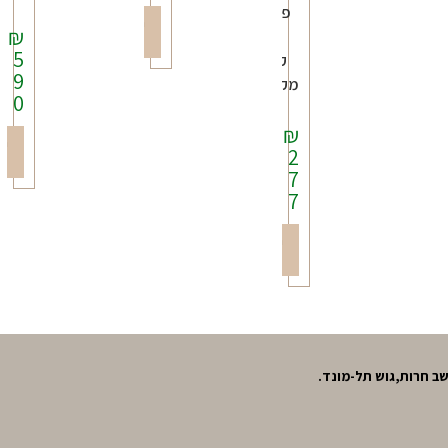
פטריות
הוספה
₪
יער
לסל
5
קטנות
9
מקרמיקה
0
₪
הו
2
ל
7
7
הוספה
לסל