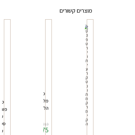
מוצרים קשורים
מבצע!
פסל
מלאכית
סו
הלבבות
פורצ
על
סטנ
₪
213
₪
175
עץ
סט 3