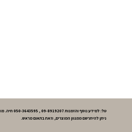
טל: למידע נוסף והזמנות 09-8919207 , 050-3643595 חיה. מושב חרות,גוש תל-מונד.
ניתן להיתרשם ממגוון המוצרים, וזאת בתאום מראש.