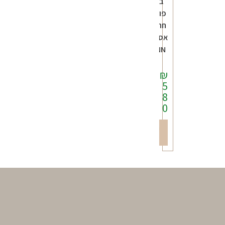
בובת
פורצלן
חתומה
אספנות
MANN
ספה
₪
סל
5
8
0
הוספה
לסל