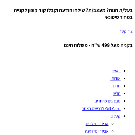
בעל/ת חנות? מעצב/ת? שילחו הודעה וקבלו קוד קופון לקנייה
Skip
במחיר סיטונאי
to
content
צור קשר
בקניה מעל 499 ש"ח - משלוח חינם
ראשי
אודותיי
חנות
חדש
מבצעים מיוחדים
Gift Card לרכישה באתר
קטלוג
אביזרי נוי לבית
אביזרי נוי לגינה