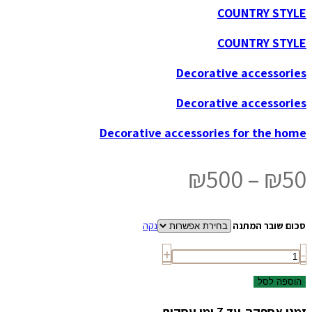
COUNTRY STYLE
COUNTRY STYLE
Decorative accessories
Decorative accessories
Decorative accessories for the home
טווח
₪
500
–
₪
50
מחירים:
סכום שובר המתנה
נקה
כמות
עד
+
-
של
Gift
הוספה לסל
Card
זמני אספקה-עד 7 ימי עסקים