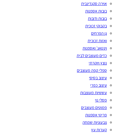
אוירה סקנדינבית
בובות אספנות
בובות ודובות
בקבוקי זכוכית
גן הפרחים
ואזות זכוכית
וינטאג' ואספנות
כדים מעוצבים לבית
נוצץ ויוקרתי
ספלי קפה מעוצבים
עיצוב בסיסי
עיצוב כפרי
עששיות מעוצבות
פסלי נוי
פמוטים מעוצבים
פריטי אספנות
צבעוניות שמחה
קערות עץ