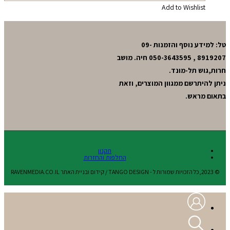
Add to Wishlist
טל: למידע נוסף והזמנות 09-
8919207 , 050-3643595 חיה. מושב
חרות,גוש תל-מונד.
ניתן להיתרשם ממגוון המוצרים, וזאת
בתאום מראש.
תקנון
החלפות והחזרות
© 2023,כל הזכויות שמורות ל - TANGO DESIGN / קידום ובניית האתר RAVENMEDIA.CO.IL