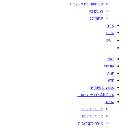
קופסאות פח מעוצבות
רגעים בגן
שחור ולבן
מדיה
שפות
₪0
ראשי
אודותיי
חנות
חדש
מבצעים מיוחדים
Gift Card לרכישה באתר
קטלוג
אביזרי נוי לבית
אביזרי נוי לגינה
אוירה סקנדינבית