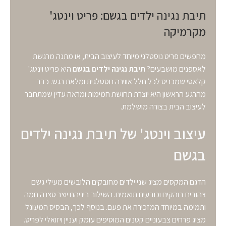
תיבת נגינה ילדים בגשם: פריט וינטג'
מקרמיקה
מחפשים פריט נוסטלגי מיוחד לעיצוב הבית, או מתנה מרגשת
לאספנים מושבעים?
תיבת נגינה ילדים בגשם
היא פריט וינטג'
קלאסי שמכניס לכל חלל אווירה נוסטלגית ומלאת רגש. כבר
מהרגע הראשון היא יוצרת תחושת חמימות ומראה עדין שמתחבר
לעיצוב הבית בצורה מושלמת.
עיצוב וינטג' של תיבת נגינה ילדים
בגשם
הדגם המקסים מציג שני ילדים מחובקים הלובשים מעילי גשם
צהובים בוהקים וכובעים תואמים. השילוב ביניהם יוצר סצנה חמה
ותמימה במיוחד המזכירה את פעם. בנוסף לכך, הבסיס המעוגל
מציג פרחים צבעוניים קטנים המוסיפים עומק ועניין ויזואלי לפריט.