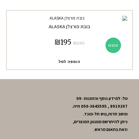
בובת פורצלן ALASKA
₪
195
₪
285
מבצע!
הוספה לסל
טל: למידע נוסף והזמנות 09-
8919207 , 050-3643595 חיה.
מושב חרות,גוש תל-מונד.
ניתן להיתרשם ממגוון המוצרים,
וזאת בתאום מראש.