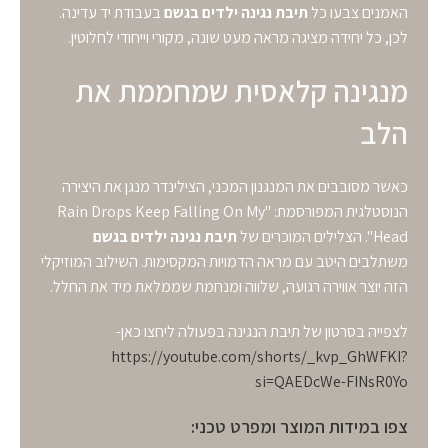
האמנים צבעו כל
תיבת נגינה ילדים בגשם
בעבודת יד עדינה.
לכן, כל יחידה מציגה מראה מעט שונה, מקורי וייחודי לחלוטין.
מנגינה קלאסית שמחממת את
הלב
כאשר מסובבים את המנגנון המכני, הצילינדר מנגן את היצירה
הנוסטלגית המפורסמת:
"Rain Drops Keep Falling On My
Head"
. הצלילים המוכרים של
תיבת נגינה ילדים בגשם
משתלבים היטב עם מראה הדמויות המקסימות. השילוב המוזיקלי
הזה יוצר אווירה רגועה, שלווה ומנחמת שממלאת מיד את החלל.
לצפייה בסרטון של תיבת הנגינה בפעולה ליחצו כאן-
https://youtube.com/shorts/_kvp_GhWFKI?
si=QAEDcWe-FINsR0Yo
צפו במידות המוצר ומפרט טכני: