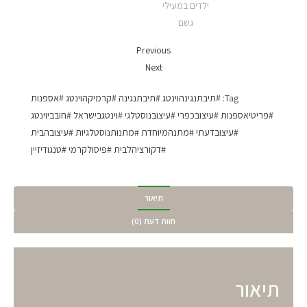
Previous
Next
Tag:
#תיבתנגינהוינטג #תיבתנגינה #קרמיקהוינטג #אספנות
#פריטיאספנות #עיצובכפרי #עיצובנוסטלגי #וינטגבישראל #חובביוינטג
#עיצובדעתי #מתנהמיוחדת #מתנותנוסטלגיות #עיצובהבית
#דקורציהלבית #פיסולקרמי #טנגודיזיין
תיאור
חוות דעת (0)
תיאור