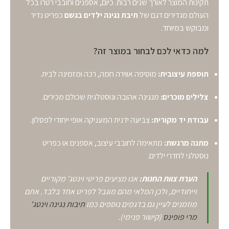
תקינות המוצר לאורך שנים רבות. כיום, אספנים וחובבי רטרו בכל
העולם מגדירים דגם של
תיבת נגינה ילדים בגשם
כפריט נדיר
ומבוקש במיוחד.
למה כדאי לכם לבחור במוצר זה?
תוספת עיצובית:
מוסיפה אווירה חמה, רכה ומזמינה לבית.
צלילים מוכרים:
מנגינה אהובה ונוסטלגית שכולם מכירים.
עבודת יד מקורית:
צביעה ידנית המעניקה אופי ייחודי לפסלון.
מתנה מרגשת:
מתאימה לחובבי עיצוב, אספנים או כפריט
נוסטלגי לחדרי ילדים.
הערת צוות החנות:
אנו מציעים פריטי וינטג' מקוריים
וייחודיים, ולכן המלאי מהם מוגבל לפריט אחד בלבד. אתם
מוזמנים לעיין גם בדגמים נוספים כמו
תיבות נגינה וינטג'
מרי פופינס
(קישור פנימי).