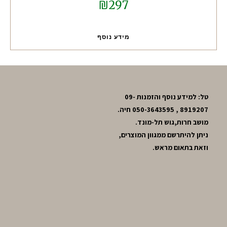
₪
297
מידע נוסף
טל: למידע נוסף והזמנות 09-
8919207 , 050-3643595 חיה.
מושב חרות,גוש תל-מונד.
ניתן להיתרשם ממגוון המוצרים,
וזאת בתאום מראש.