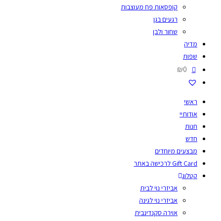
קופסאות פח מעוצבות
רגעים בגן
שחור ולבן
מדיה
שפות
₪0
ראשי
אודותיי
חנות
חדש
מבצעים מיוחדים
Gift Card לרכישה באתר
קטלוג
אביזרי נוי לבית
אביזרי נוי לגינה
אוירה סקנדינבית