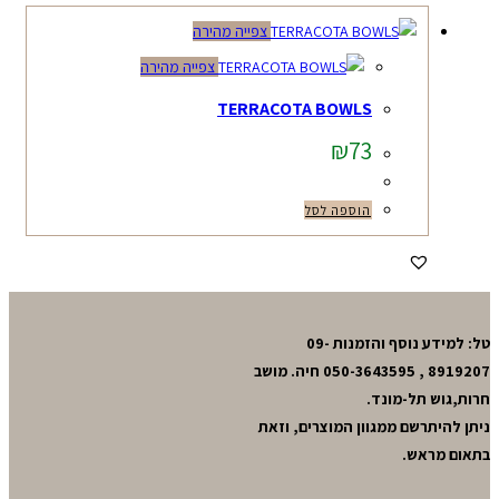
צפייה מהירה
צפייה מהירה
TERRACOTA BOWLS
₪
73
הוספה לסל
טל: למידע נוסף והזמנות 09-
8919207 , 050-3643595 חיה. מושב
חרות,גוש תל-מונד.
ניתן להיתרשם ממגוון המוצרים, וזאת
בתאום מראש.