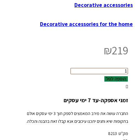
Decorative accessories
Decorative accessories for the home
₪
219
כמות
של
הוספה לסל
Ceramic
Owl
זמני אספקה-עד 7 ימי עסקים
Black/White
Model
החברה עושה את מירב המאמצים לספק תוך 3 ימי עסקים אולם
CROWN
בתקופות שיא וחגים יתכנו עיכובים אנא קבלו זאת בהבנה והכלה.
מק"ט:
8213