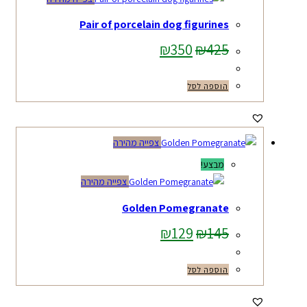
Pair of porcelain dog figurines
המחיר
המחיר
₪
350
₪
425
המקורי
הנוכחי
היה:
הוא:
הוספה לסל
₪350.
₪425.
צפייה מהירה
מבצע!
צפייה מהירה
Golden Pomegranate
המחיר
המחיר
₪
129
₪
145
המקורי
הנוכחי
היה:
הוא:
הוספה לסל
₪129.
₪145.