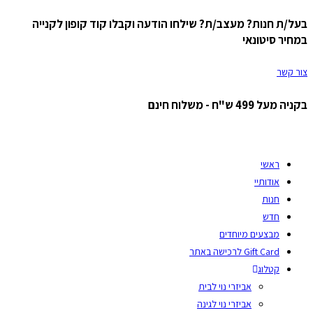
בעל/ת חנות? מעצב/ת? שילחו הודעה וקבלו קוד קופון לקנייה
Skip
במחיר סיטונאי
to
content
צור קשר
בקניה מעל 499 ש"ח - משלוח חינם
ראשי
אודותיי
חנות
חדש
מבצעים מיוחדים
Gift Card לרכישה באתר
קטלוג
אביזרי נוי לבית
אביזרי נוי לגינה