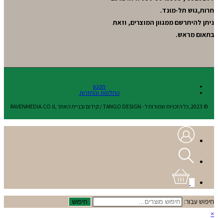
חרות,גוש תל-מונד.
ניתן להיתרשם ממגוון המוצרים, וזאת
בתאום מראש.
תקנון
החלפות והחזרות
© 2023,כל הזכויות שמורות ל - TANGO DESIGN / קידום ובניית האתר RAVENMEDIA.CO.IL
0
חיפוש עבור:
חיפוש
×