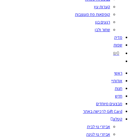
קערות עץ
קופסאות פח מעוצבות
רגעים בגן
שחור ולבן
מדיה
שפות
₪0
ראשי
אודותיי
חנות
חדש
מבצעים מיוחדים
Gift Card לרכישה באתר
קטלוג
אביזרי נוי לבית
אביזרי נוי לגינה