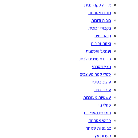
אוירה סקנדינבית
בובות אספנות
בובות ודובות
בקבוקי זכוכית
גן הפרחים
ואזות זכוכית
וינטאג' ואספנות
כדים מעוצבים לבית
נוצץ ויוקרתי
ספלי קפה מעוצבים
עיצוב בסיסי
עיצוב כפרי
עששיות מעוצבות
פסלי נוי
פמוטים מעוצבים
פריטי אספנות
צבעוניות שמחה
קערות עץ