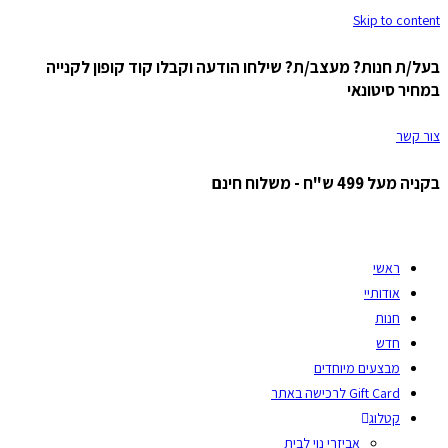
Skip to content
בעל/ת חנות? מעצב/ת? שילחו הודעה וקבלו קוד קופון לקנייה
במחיר סיטונאי
צור קשר
בקניה מעל 499 ש"ח - משלוח חינם
ראשי
אודותיי
חנות
חדש
מבצעים מיוחדים
Gift Card לרכישה באתר
קטלוג
אביזרי נוי לבית