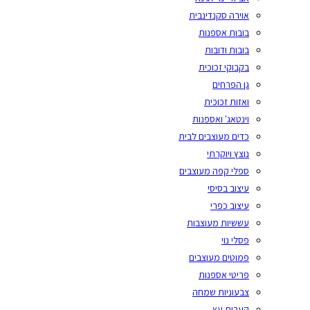
אוירה סקנדינבית
בובות אספנות
בובות ודובות
בקבוקי זכוכית
גן הפרחים
ואזות זכוכית
וינטאג' ואספנות
כדים מעוצבים לבית
נוצץ ויוקרתי
ספלי קפה מעוצבים
עיצוב בסיסי
עיצוב כפרי
עששיות מעוצבות
פסלי נוי
פמוטים מעוצבים
פריטי אספנות
צבעוניות שמחה
קערות עץ