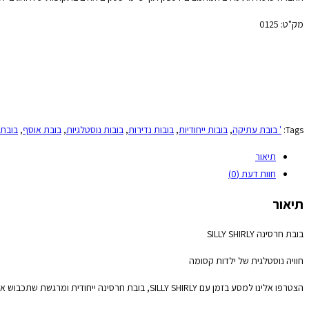
מק"ט:
0125
Tags:
' בובת עתיקה
,
בובות ייחודיות
,
בובות נדירות
,
בובות נוסטלגיות
,
בובת אוסף
,
בובת 
תיאור
חוות דעת (0)
תיאור
בובת חרסינה SILLY SHIRLY
חוויה נוסטלגית של ילדות קסומה
הצטרפו אלינו למסע בזמן עם SILLY SHIRLY, בובת חרסינה ייחודית ומרגשת שתכבוש את לבכם.