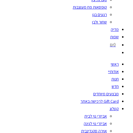
קופסאות פח מעוצבות
רגעים בגן
שחור ולבן
מדיה
שפות
₪0
ראשי
אודותיי
חנות
חדש
מבצעים מיוחדים
Gift Card לרכישה באתר
קטלוג
אביזרי נוי לבית
אביזרי נוי לגינה
אוירה סקנדינבית