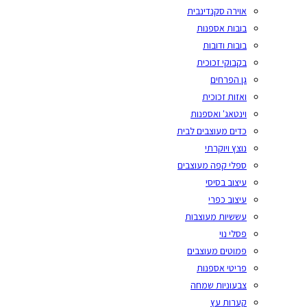
אוירה סקנדינבית
בובות אספנות
בובות ודובות
בקבוקי זכוכית
גן הפרחים
ואזות זכוכית
וינטאג' ואספנות
כדים מעוצבים לבית
נוצץ ויוקרתי
ספלי קפה מעוצבים
עיצוב בסיסי
עיצוב כפרי
עששיות מעוצבות
פסלי נוי
פמוטים מעוצבים
פריטי אספנות
צבעוניות שמחה
קערות עץ