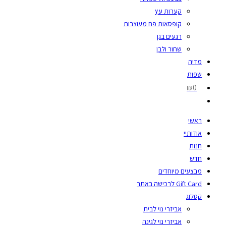
קערות עץ
קופסאות פח מעוצבות
רגעים בגן
שחור ולבן
מדיה
שפות
₪0
ראשי
אודותיי
חנות
חדש
מבצעים מיוחדים
Gift Card לרכישה באתר
קטלוג
אביזרי נוי לבית
אביזרי נוי לגינה