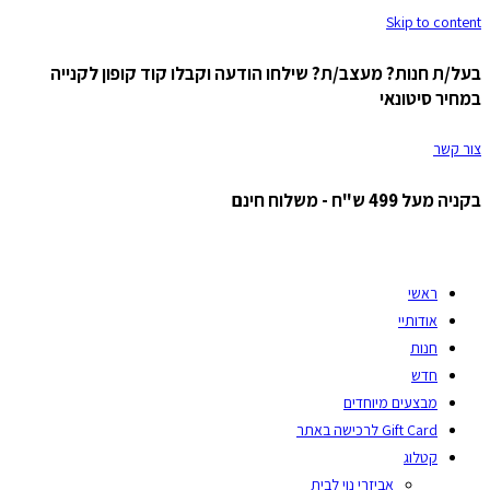
Skip to content
בעל/ת חנות? מעצב/ת? שילחו הודעה וקבלו קוד קופון לקנייה
במחיר סיטונאי
צור קשר
בקניה מעל 499 ש"ח - משלוח חינם
ראשי
אודותיי
חנות
חדש
מבצעים מיוחדים
Gift Card לרכישה באתר
קטלוג
אביזרי נוי לבית