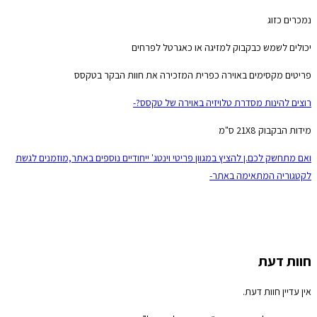
נמכרים כזוג
יכולים לשמש כבקבוק למזיגה או כאגרטל לפרחים
פריטים מקסימים באוירה כפרית המזכירה את חוות הבקר בטקסס
רוצים להינות מסדרת טלויזיה באוירה של טקסס?-
מידות הבקבוק 21X8 ס"מ
ואם מתחשק לכם.ן להציץ במגוון פריטי וינטג' ייחודיים נוספים באתר,מוזמנים לגשת
לקטגוריה המתאימה באתר-
חוות דעת
אין עדיין חוות דעת.