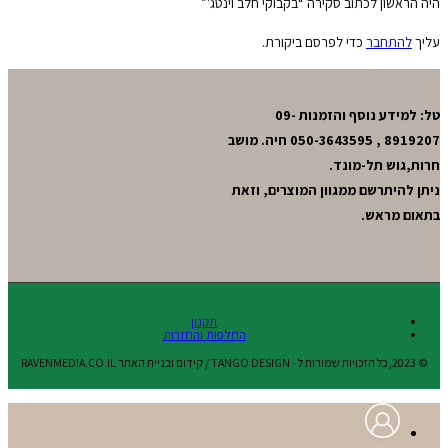
היה הראשון לכתוב סקירה “בקבוקי חלב וינטג'”
עליך
להתחבר
כדי לפרסם ביקורת.
טל: למידע נוסף והזמנות 09-
8919207 , 050-3643595 חיה. מושב
חרות,גוש תל-מונד.
ניתן להיתרשם ממגוון המוצרים, וזאת
בתאום מראש.
תקנון
החלפות והחזרות
© 2023,כל הזכויות שמורות ל - TANGO DESIGN / קידום ובניית האתר RAVENMEDIA.CO.IL