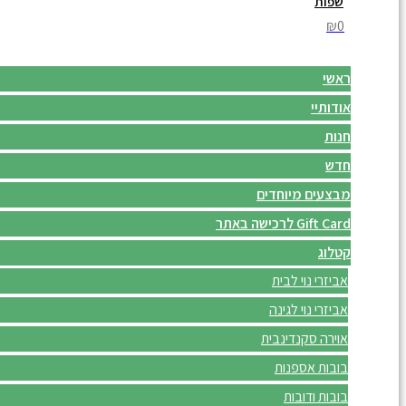
שפות
₪0
ראשי
אודותיי
חנות
חדש
מבצעים מיוחדים
Gift Card לרכישה באתר
קטלוג
אביזרי נוי לבית
אביזרי נוי לגינה
אוירה סקנדינבית
בובות אספנות
בובות ודובות