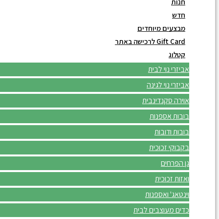
חנות
חדש
מבצעים מיוחדים
Gift Card לרכישה באתר
קטלוג
אביזרי נוי לבית
אביזרי נוי לגינה
אוירה סקנדינבית
בובות אספנות
בובות ודובות
בקבוקי זכוכית
גן הפרחים
ואזות זכוכית
וינטאג' ואספנות
כדים מעוצבים לבית